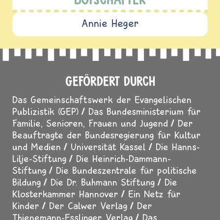
Annie Heger
GEFÖRDERT DURCH
Das Gemeinschaftswerk der Evangelischen
Publizistik (GEP)
Das Bundesministerium für
Familie, Senioren, Frauen und Jugend
Der
Beauftragte der Bundesregierung für Kultur
und Medien
Universität Kassel
Die Hanns-
Lilje-Stiftung
Die Heinrich-Dammann-
Stiftung
Die Bundeszentrale für politische
Bildung
Die Dr. Buhmann Stiftung
Die
Klosterkammer Hannover
Ein Netz für
Kinder
Der Calwer Verlag
Der
Thienemann-Esslinger Verlag
Das