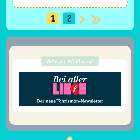
1
2
Seitennummerierung
Warum Werbung?