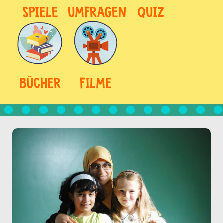
SPIELE
UMFRAGEN
QUIZ
BÜCHER
FILME