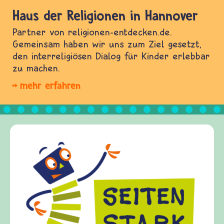
Haus der Religionen in Hannover
Partner von religionen-entdecken.de.
Gemeinsam haben wir uns zum Ziel gesetzt,
den interreligiösen Dialog für Kinder erlebbar
zu machen.
mehr erfahren
Frieden Fragen
frieden-fragen.de ist ein Internet-Angebot für
Kinder, Eltern und ErzieherInnen das zu
Fragen von Krieg und Frieden, Streit und
Gewalt informiert und einen Austausch zu