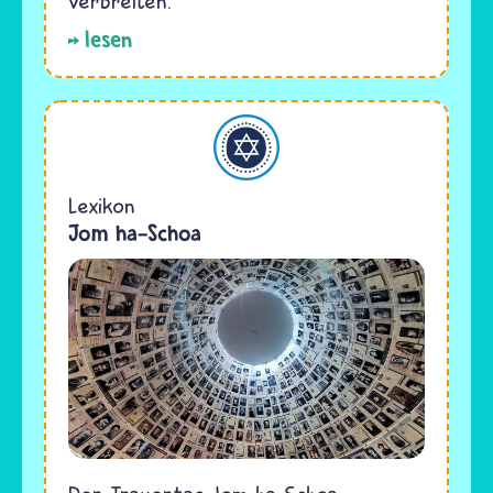
verbreiten.
lesen
Judentum
Lexikon
Jom ha-Schoa