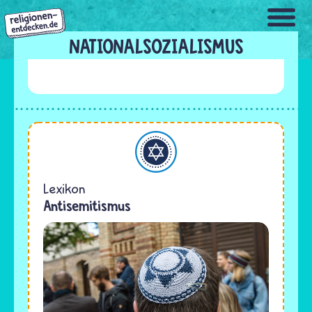
Direkt
zum
Inhalt
NATIONALSOZIALISMUS
Judentum
Lexikon
Antisemitismus