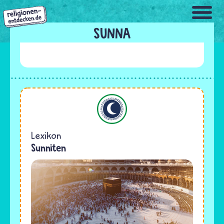
Direkt
zum
Inhalt
SUNNA
Islam
Lexikon
Sunniten