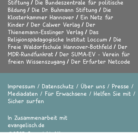
Stiftung
Die Bundeszentrale für politische
Bildung
Die Dr. Buhmann Stiftung
Die
Klosterkammer Hannover
Ein Netz für
Kinder
Der Calwer Verlag
Der
Thienemann-Esslinger Verlag
Das
Religionspädagogische Institut Loccum
Die
Freie Waldorfschule Hannover-Bothfeld
Der
MDR-Rundfunkrat
Der SUMA-EV - Verein für
freien Wissenszugang
Der Erfurter Netcode
Impressum
Datenschutz
Über uns
Presse
Fußzeile
Mediadaten
Für Erwachsene
Helfen Sie mit
Sicher surfen
In Zusammenarbeit mit
evangelisch.de
2025 Copyright All