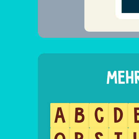
A
B
C
D