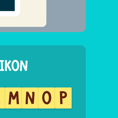
L
M
N
O
P