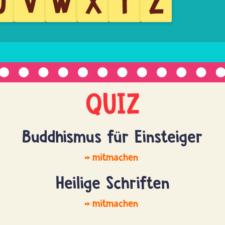
U
V
W
X
Y
Z
QUIZ
Buddhismus für Einsteiger
mitmachen
Heilige Schriften
mitmachen