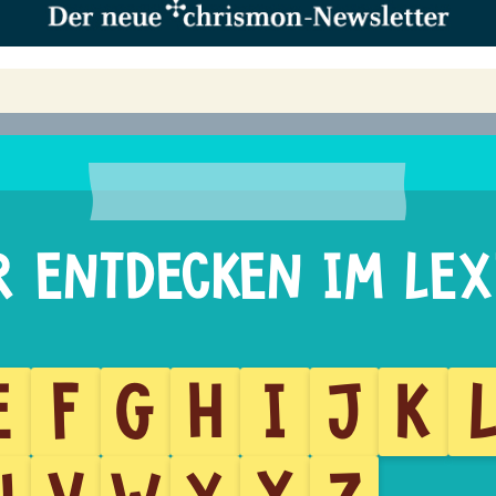
E
F
G
H
I
J
K