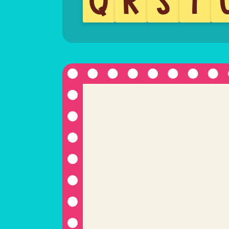
Q
R
S
T