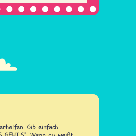
rhelfen. Gib einfach
OS GEHT'S". Wenn du weißt,