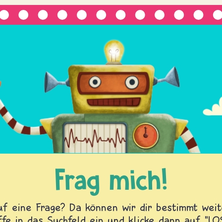
Frag mich!
f eine Frage? Da können wir dir bestimmt weite
fe in das Suchfeld ein und klicke dann auf "L