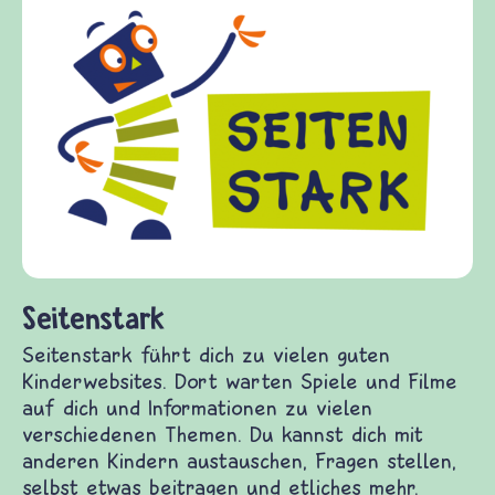
Frieden Fragen
frieden-fragen.de ist ein Internet-Angebot für
Kinder, Eltern und ErzieherInnen das zu
Fragen von Krieg und Frieden, Streit und
Gewalt informiert und einen Austausch zu
diesem Themenbereich ermöglicht. frieden-
fragen.de bietet Antworten auf wichtige
(Über-)Lebensfragen aus den Bereichen Krieg
und Frieden, Streit und Gewalt.