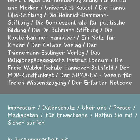
und Medien
Universität Kassel
Die Hanns-
Lilje-Stiftung
Die Heinrich-Dammann-
Stiftung
Die Bundeszentrale für politische
Bildung
Die Dr. Buhmann Stiftung
Die
Klosterkammer Hannover
Ein Netz für
Kinder
Der Calwer Verlag
Der
Thienemann-Esslinger Verlag
Das
Religionspädagogische Institut Loccum
Die
Freie Waldorfschule Hannover-Bothfeld
Der
MDR-Rundfunkrat
Der SUMA-EV - Verein für
freien Wissenszugang
Der Erfurter Netcode
Impressum
Datenschutz
Über uns
Presse
Fußzeile
Mediadaten
Für Erwachsene
Helfen Sie mit
Sicher surfen
In Zusammenarbeit mit