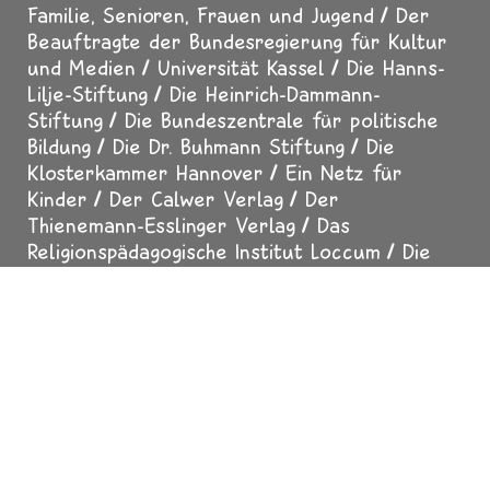
GEFÖRDERT DURCH
Das Gemeinschaftswerk der Evangelischen
Publizistik (GEP)
Das Bundesministerium für
Familie, Senioren, Frauen und Jugend
Der
Beauftragte der Bundesregierung für Kultur
und Medien
Universität Kassel
Die Hanns-
Lilje-Stiftung
Die Heinrich-Dammann-
Stiftung
Die Bundeszentrale für politische
Bildung
Die Dr. Buhmann Stiftung
Die
Klosterkammer Hannover
Ein Netz für
Kinder
Der Calwer Verlag
Der
Thienemann-Esslinger Verlag
Das
Religionspädagogische Institut Loccum
Die
Freie Waldorfschule Hannover-Bothfeld
Der
MDR-Rundfunkrat
Der SUMA-EV - Verein für
freien Wissenszugang
Der Erfurter Netcode