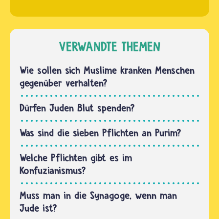
Jüdinnen
wird die
und
Trennung
Juden
dort,…
glauben,
VERWANDTE THEMEN
dass
Männer
Wie sollen sich Muslime kranken Menschen
und
gegenüber verhalten?
Frauen
von Gott
Dürfen Juden Blut spenden?
unterschiedliche
Aufgaben
Was sind die sieben Pflichten an Purim?
bekommen
haben.…
Welche Pflichten gibt es im
Konfuzianismus?
Muss man in die Synagoge, wenn man
Jude ist?