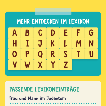
A
B
C
D
E
F
G
H
I
J
K
L
M
N
O
P
Q
R
S
T
U
V
W
X
Y
Z
PASSENDE LEXIKONEINTRÄGE
Frau und Mann im Judentum