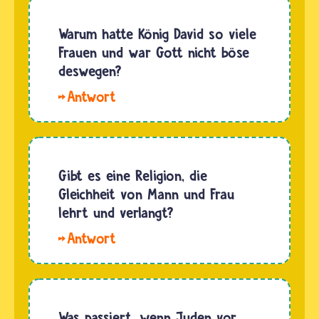
Warum hatte König David so viele
Frauen und war Gott nicht böse
deswegen?
Hallo
Jonas.
König
David
war
Gibt es eine Religion, die
mehrfach
Gleichheit von Mann und Frau
verheiratet
lehrt und verlangt?
und war
Die
auch
Gleichheit
gleichzeitig
von
mit
Mann
mehreren
und Frau
Was passiert, wenn Juden vor
Frauen