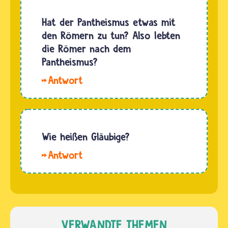
Monotheismus
„Alles in
ist der
Hat der Pantheismus etwas mit
Gott“. Im
Polytheismus.
den Römern zu tun? Also lebten
Panentheismus…
Während
die Römer nach dem
im
Pantheismus?
Monotheismus
Hallo
nur ein
Beyza.
Gott
Nein,
verehrt
Römerinnen
wird, sind
und
Wie heißen Gläubige?
es im…
Römer
Gläubige
im
nennt
antiken
man
Römischen
Menschen,
Reich
die an
lebten
etwas
VERWANDTE THEMEN
polytheistisch.