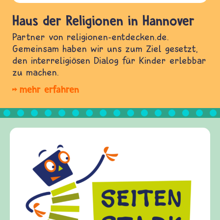
Haus der Religionen in Hannover
Partner von religionen-entdecken.de.
Gemeinsam haben wir uns zum Ziel gesetzt,
den interreligiösen Dialog für Kinder erlebbar
zu machen.
mehr erfahren
Frieden Fragen
frieden-fragen.de ist ein Internet-Angebot für
Kinder, Eltern und ErzieherInnen das zu
Fragen von Krieg und Frieden, Streit und
Gewalt informiert und einen Austausch zu