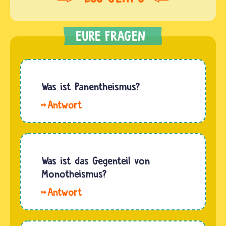
Was ist Panentheismus?
Hallo.
Der
Begriff
Panentheismus
kommt
Was ist das Gegenteil von
aus dem
Monotheismus?
Griechischen
Das
und
Gegenteil
bedeutet
von
in etwa