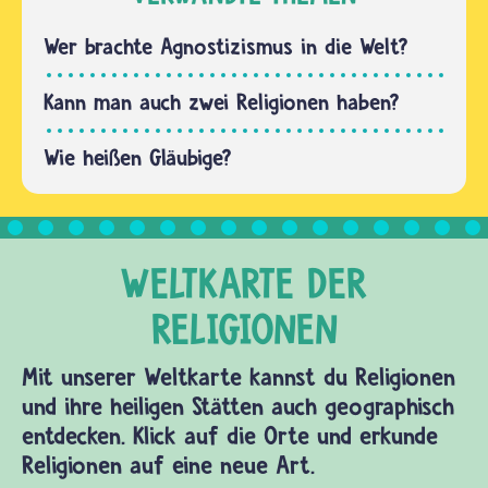
glauben.
Sie
Wer zum
Wer brachte Agnostizismus in die Welt?
glaubten
Beispiel
an viele
an Jesus
Kann man auch zwei Religionen haben?
Götter…
Christus
glaubt,
Wie heißen Gläubige?
heißt
Christin
oder…
Mit unserer Weltkarte kannst du Religionen
und ihre heiligen Stätten auch geographisch
entdecken. Klick auf die Orte und erkunde
Religionen auf eine neue Art.