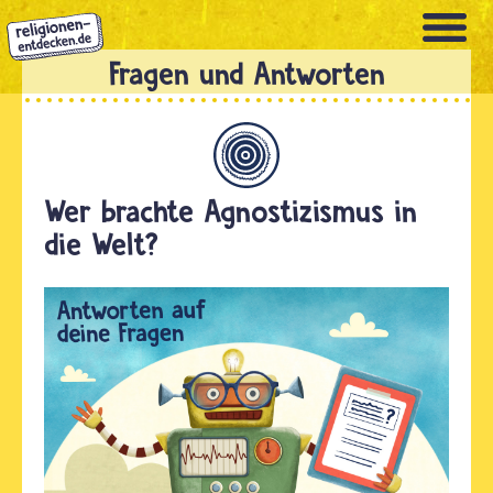
Direkt
zum
Inhalt
Allgemein
Wer brachte Agnostizismus in
die Welt?