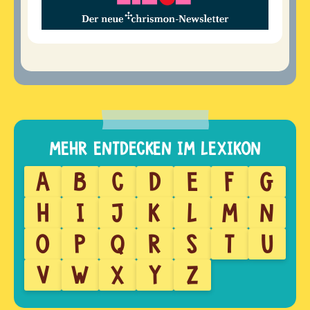
A
B
C
D
E
F
G
H
I
J
K
L
M
N
O
P
Q
R
S
T
U
V
W
X
Y
Z