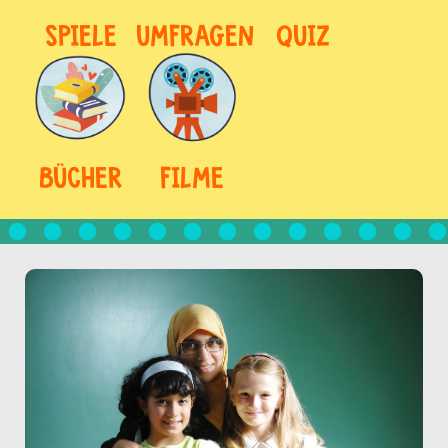
SPIELE
UMFRAGEN
QUIZ
BÜCHER
FILME