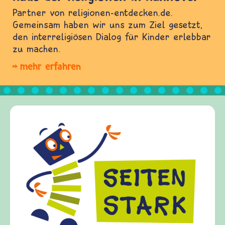
Partner von religionen-entdecken.de.
Gemeinsam haben wir uns zum Ziel gesetzt,
den interreligiösen Dialog für Kinder erlebbar
zu machen.
mehr erfahren
Friede
frieden-
Kinder, 
Fragen v
Gewalt 
diesem 
fragen.d