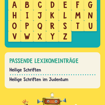
A
B
C
D
E
F
G
H
I
J
K
L
M
N
O
P
Q
R
S
T
U
V
W
X
Y
Z
PASSENDE LEXIKONEINTRÄGE
Heilige Schriften
Heilige Schriften im Judentum