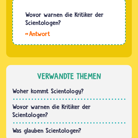
Scientology
stammt
Wovor warnen die Kritiker der
von dem
Scientologen?
amerikanischen
Kritiker
Science-
der
fiction-
Scientologen
Schriftsteller
warnen
Lafayette
vor
Ronald …
Ausbeutung,
VERWANDTE THEMEN
Aushorchung
und
Woher kommt Scientology?
gesundheitlichen
Schäden.
Wovor warnen die Kritiker der
Alle
Scientologen?
Scientologen
müssen
Was glauben Scientologen?
an…