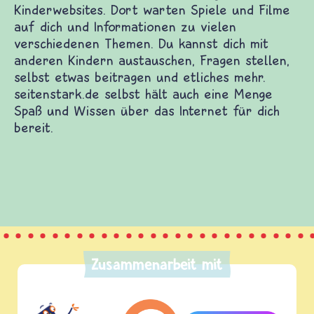
itenstark führt dich zu vielen guten
nderwebsites. Dort warten Spiele und Filme auf
ch und Informationen zu vielen verschiedenen
emen. Du kannst dich mit anderen Kindern
stauschen, Fragen stellen, selbst etwas beitragen
d etliches mehr. seitenstark.de selbst hält auch
ne Menge Spaß und Wissen über das Internet für
ch bereit.
Zusammenarbeit mit