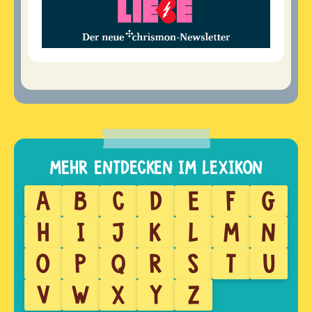
A
B
C
D
E
F
G
H
I
J
K
L
M
N
O
P
Q
R
S
T
U
V
W
X
Y
Z