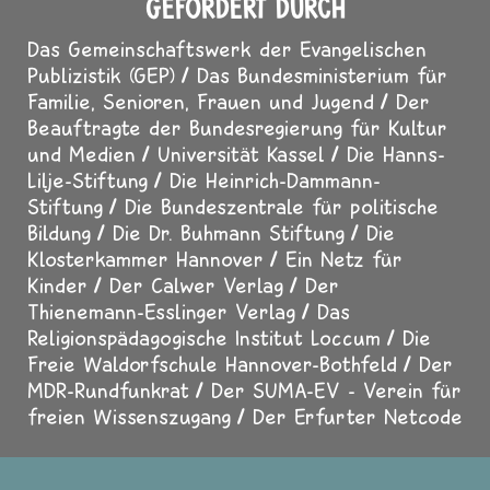
GEFÖRDERT DURCH
Das Gemeinschaftswerk der Evangelischen
Publizistik (GEP)
Das Bundesministerium für
Familie, Senioren, Frauen und Jugend
Der
Beauftragte der Bundesregierung für Kultur
und Medien
Universität Kassel
Die Hanns-
Lilje-Stiftung
Die Heinrich-Dammann-
Stiftung
Die Bundeszentrale für politische
Bildung
Die Dr. Buhmann Stiftung
Die
Klosterkammer Hannover
Ein Netz für
Kinder
Der Calwer Verlag
Der
Thienemann-Esslinger Verlag
Das
Religionspädagogische Institut Loccum
Die
Freie Waldorfschule Hannover-Bothfeld
Der
MDR-Rundfunkrat
Der SUMA-EV - Verein für
freien Wissenszugang
Der Erfurter Netcode