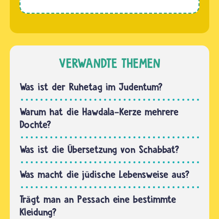
die
Jüdinnen…
Acronix.
Kalender
Nein, an
mit den
Schabbat
wöchentlichen
wird
Abschnitten
nicht
VERWANDTE THEMEN
der Tora-
gefastet.
Lesung…
Ganz im
Was ist der Ruhetag im Judentum?
Gegenteil
gibt es
Warum hat die Hawdala-Kerze mehrere
sogar ein
Dochte?
Gebot,
an
Was ist die Übersetzung von Schabbat?
Schabbat
drei…
Was macht die jüdische Lebensweise aus?
Trägt man an Pessach eine bestimmte
Kleidung?