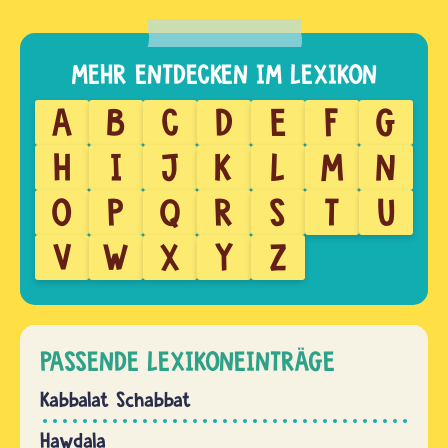
A
B
C
D
E
F
G
H
I
J
K
L
M
N
O
P
Q
R
S
T
U
V
W
X
Y
Z
PASSENDE LEXIKONEINTRÄGE
Kabbalat Schabbat
Hawdala