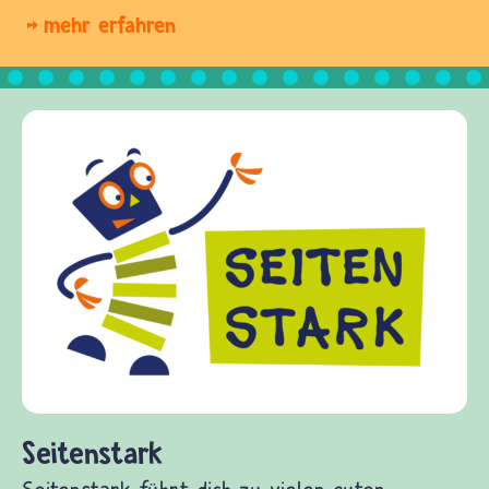
mehr erfahren
Frieden Fragen
frieden-fragen.de ist ein Internet-A
Kinder, Eltern und ErzieherInnen da
Fragen von Krieg und Frieden, Strei
Gewalt informiert und einen Austaus
diesem Themenbereich ermöglicht. fr
fragen.de bietet Antworten auf wich
(Über-)Lebensfragen aus den Bereich
und Frieden, Streit und Gewalt.