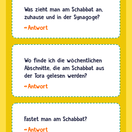
Was zieht man am Schabbat an,
zuhause und in der Synagoge?
Hallo,
Fee und
Greta.
Am
Schabbat
Wo finde ich die wöchentlichen
gibt es
Abschnitte, die am Schabbat aus
keine
der Tora gelesen werden?
vorgeschriebene
Hallo,
Kleidung.
vre. Im
Zuhause
Internet
und in
gibt es
der
verschiedene
Fastet man am Schabbat?
Synagoge
Websites,
tragen
Hallo