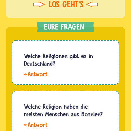
Welche Religionen gibt es in
Deutschland?
Das
Gebiet,
auf dem
heute
Deutschland
Welche Religion haben die
liegt,
meisten Menschen aus Bosnien?
war
Hallo.
lange