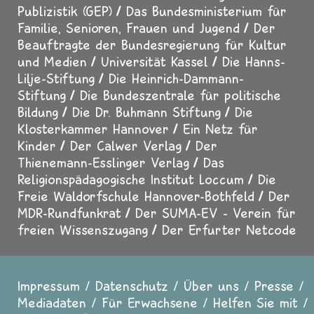
Publizistik (GEP)
Das Bundesministerium für
Familie, Senioren, Frauen und Jugend
Der
Beauftragte der Bundesregierung für Kultur
und Medien
Universität Kassel
Die Hanns-
Lilje-Stiftung
Die Heinrich-Dammann-
Stiftung
Die Bundeszentrale für politische
Bildung
Die Dr. Buhmann Stiftung
Die
Klosterkammer Hannover
Ein Netz für
Kinder
Der Calwer Verlag
Der
Thienemann-Esslinger Verlag
Das
Religionspädagogische Institut Loccum
Die
Freie Waldorfschule Hannover-Bothfeld
Der
MDR-Rundfunkrat
Der SUMA-EV - Verein für
freien Wissenszugang
Der Erfurter Netcode
Impressum
Datenschutz
Über uns
Presse
Fußzeile
Mediadaten
Für Erwachsene
Helfen Sie mit