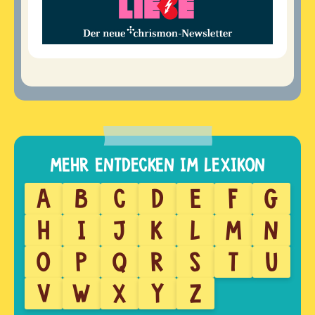
A
B
C
D
E
F
G
H
I
J
K
L
M
N
O
P
Q
R
S
T
U
V
W
X
Y
Z