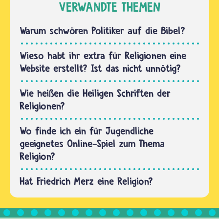
Religionen.
VERWANDTE THEMEN
gibt es
Die
eine
meisten
Warum schwören Politiker auf die Bibel?
große…
Japanerinnen
und
Wieso habt ihr extra für Religionen eine
Japaner
Website erstellt? Ist das nicht unnötig?
glauben
an den
Wie heißen die Heiligen Schriften der
Shintoismus
Religionen?
und an…
Wo finde ich ein für Jugendliche
geeignetes Online-Spiel zum Thema
Religion?
Hat Friedrich Merz eine Religion?