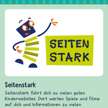
Frieden Fragen
frieden-fragen.de ist ein In
Kinder, Eltern und ErzieherI
Fragen von Krieg und Friede
Gewalt informiert und einen
diesem Themenbereich ermögl
fragen.de bietet Antworten 
(Über-)Lebensfragen aus den
und Frieden, Streit und Gewa