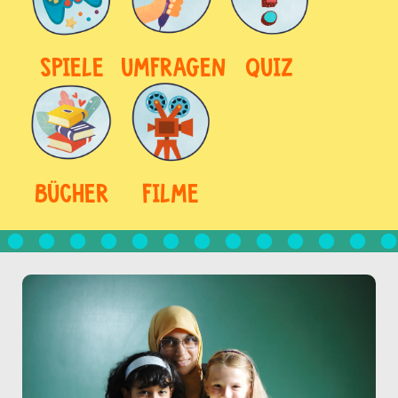
SPIELE
UMFRAGEN
QUIZ
BÜCHER
FILME