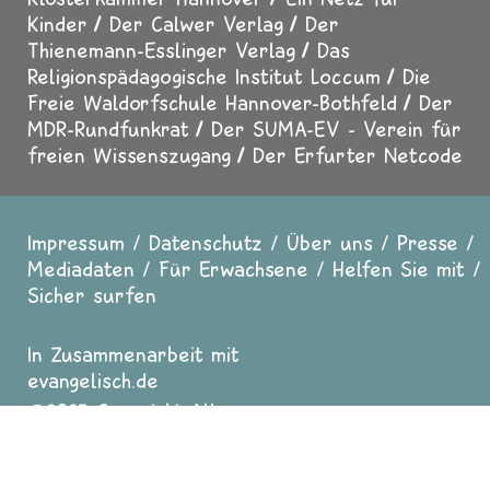
Kinder
Der Calwer Verlag
Der
Thienemann-Esslinger Verlag
Das
Religionspädagogische Institut Loccum
Die
Freie Waldorfschule Hannover-Bothfeld
Der
MDR-Rundfunkrat
Der SUMA-EV - Verein für
freien Wissenszugang
Der Erfurter Netcode
Impressum
Datenschutz
Über uns
Presse
Fußzeile
Mediadaten
Für Erwachsene
Helfen Sie mit
Sicher surfen
In Zusammenarbeit mit
evangelisch.de
2025 Copyright All
Rights reserved