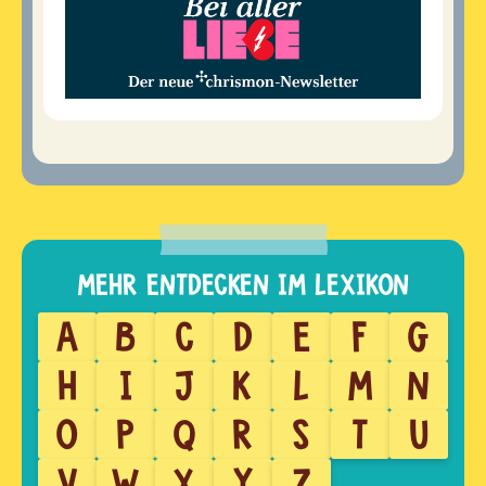
A
B
C
D
E
F
G
H
I
J
K
L
M
N
O
P
Q
R
S
T
U
V
W
X
Y
Z