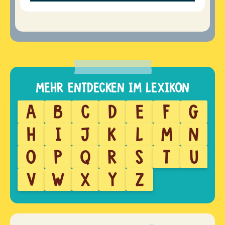
A
B
C
D
E
F
G
H
I
J
K
L
M
N
O
P
Q
R
S
T
U
V
W
X
Y
Z