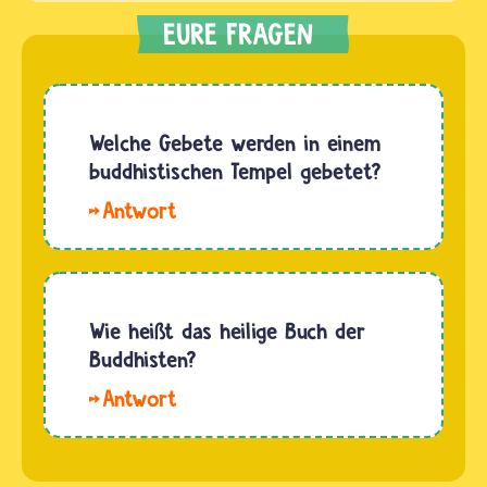
Welche Gebete werden in einem
buddhistischen Tempel gebetet?
Hallo,
Anna.
Gebete
im
Buddhismus
Wie heißt das heilige Buch der
werden
Buddhisten?
auch
Hallo. Die
„Zufluchtnahme"
Heilige
genannt.
Schrift
Das heißt,
des Buddhismus