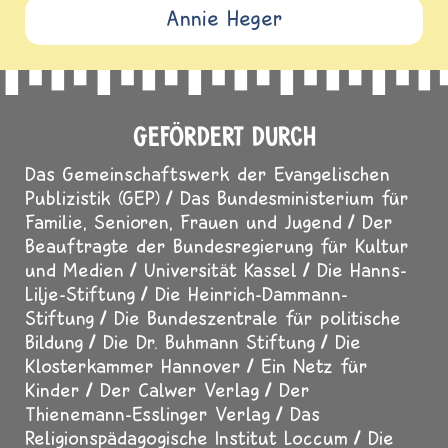
Annie Heger
GEFÖRDERT DURCH
Das Gemeinschaftswerk der Evangelischen
Publizistik (GEP)
Das Bundesministerium für
Familie, Senioren, Frauen und Jugend
Der
Beauftragte der Bundesregierung für Kultur
und Medien
Universität Kassel
Die Hanns-
Lilje-Stiftung
Die Heinrich-Dammann-
Stiftung
Die Bundeszentrale für politische
Bildung
Die Dr. Buhmann Stiftung
Die
Klosterkammer Hannover
Ein Netz für
Kinder
Der Calwer Verlag
Der
Thienemann-Esslinger Verlag
Das
Religionspädagogische Institut Loccum
Die