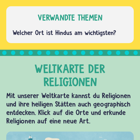
dass sich
heißt Pali-
Buddhistinnen
Kanon. Er
VERWANDTE THEMEN
und…
wird
auch Tripitaka oder…
Welcher Ort ist Hindus am wichtigsten?
Mit unserer Weltkarte kannst du Religionen
und ihre heiligen Stätten auch geographisch
entdecken. Klick auf die Orte und erkunde
Religionen auf eine neue Art.