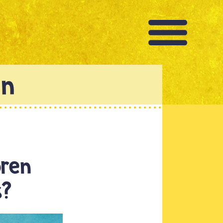
ren
s?