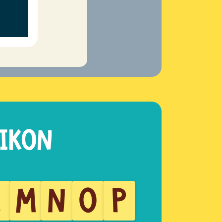
L
M
N
O
P