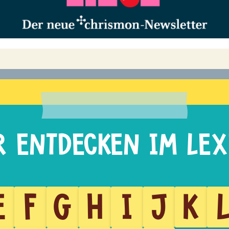
E
F
G
H
I
J
K