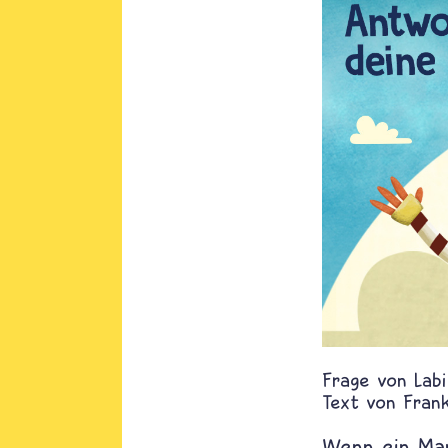
Labi
Text von
Fran
Wenn ein Man