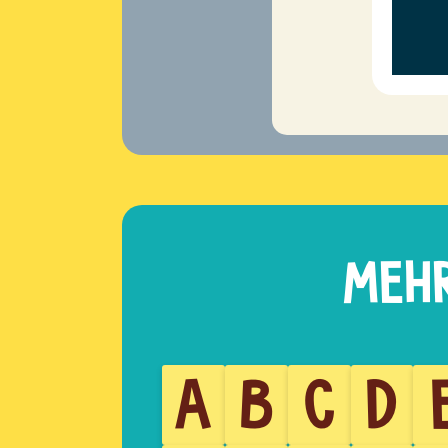
A
B
C
D