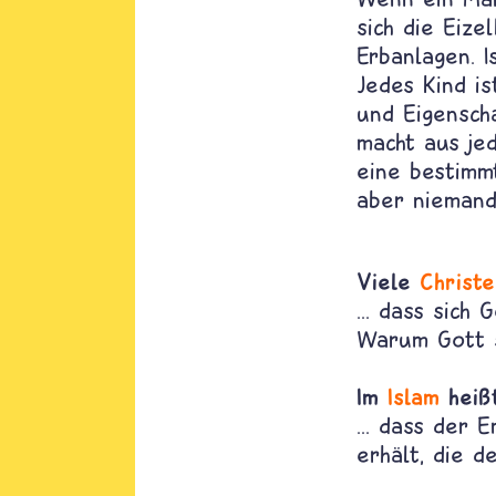
sich die Eiz
Erbanlagen. I
Jedes Kind is
und Eigensch
macht aus je
eine bestimm
aber niemand
Viele
Christ
... dass sich
Warum Gott s
Im
Islam
heißt
... dass der 
erhält, die 