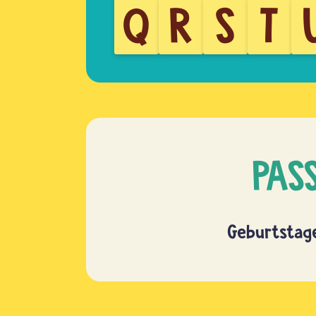
Q
R
S
T
PAS
Geburtstage