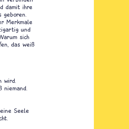
d damit ihre
s geboren.
rer Merkmale
igartig und
 Warum sich
fen, das weiß
 wird.
ß niemand.
seine Seele
ht.