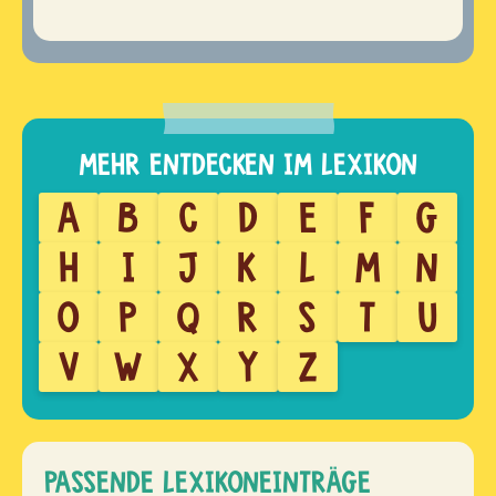
A
B
C
D
E
F
G
H
I
J
K
L
M
N
O
P
Q
R
S
T
U
V
W
X
Y
Z
PASSENDE LEXIKONEINTRÄGE