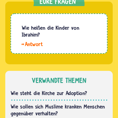
Wie heißen die Kinder von
Ibrahim?
Hallo.
Im Koran
sind zwei
Söhne
von
Ibrahim
VERWANDTE THEMEN
mit
Namen
Wie steht die Kirche zur Adoption?
genannt:
Ismail
Wie sollen sich Muslime kranken Menschen
und
gegenüber verhalten?