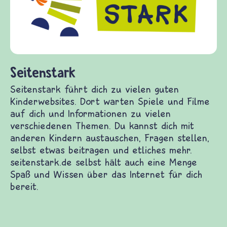
Gewalt informier
diesem Themenber
fragen.de bietet
(Über-)Lebensfra
und Frieden, Stre
rk
führt dich zu vielen guten Kinderwebsites. Dort
e und Filme auf dich und Informationen zu vielen
n Themen. Du kannst dich mit anderen Kindern
 Fragen stellen, selbst etwas beitragen und
r. seitenstark.de selbst hält auch eine Menge
sen über das Internet für dich bereit.