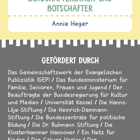
BOTSCHAFTER
Annie Heger
GEFÖRDERT DURCH
Das Gemeinschaftswerk der Evangelischen
Publizistik (GEP)
Das Bundesministerium für
Familie, Senioren, Frauen und Jugend
Der
Beauftragte der Bundesregierung für Kultur
und Medien
Universität Kassel
Die Hanns-
Lilje-Stiftung
Die Heinrich-Dammann-
Stiftung
Die Bundeszentrale für politische
Bildung
Die Dr. Buhmann Stiftung
Die
Klosterkammer Hannover
Ein Netz für
Kinder
Der Calwer Verlag
Der