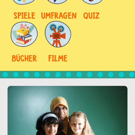
SPIELE
UMFRAGEN
QUIZ
BÜCHER
FILME