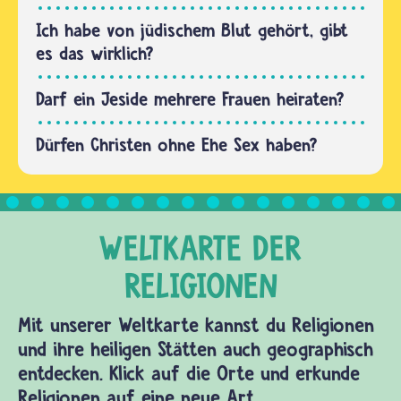
Isaak.
„Lob sei
Ich habe von jüdischem Blut gehört, gibt
Allah, der
es das wirklich?
mir trotz
meines…
Darf ein Jeside mehrere Frauen heiraten?
Dürfen Christen ohne Ehe Sex haben?
Mit unserer Weltkarte kannst du Religionen
und ihre heiligen Stätten auch geographisch
entdecken. Klick auf die Orte und erkunde
Religionen auf eine neue Art.