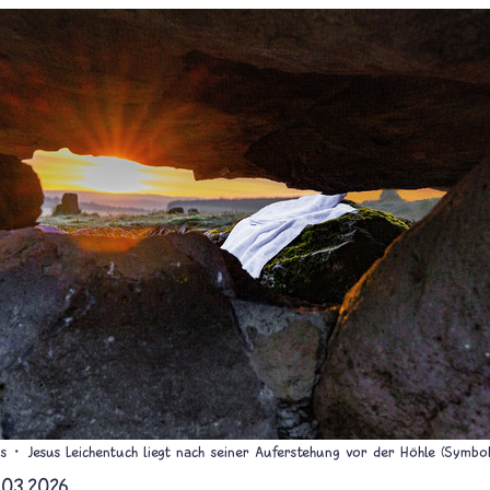
s
Jesus Leichentuch liegt nach seiner Auferstehung vor der Höhle (Symbolb
.03.2026