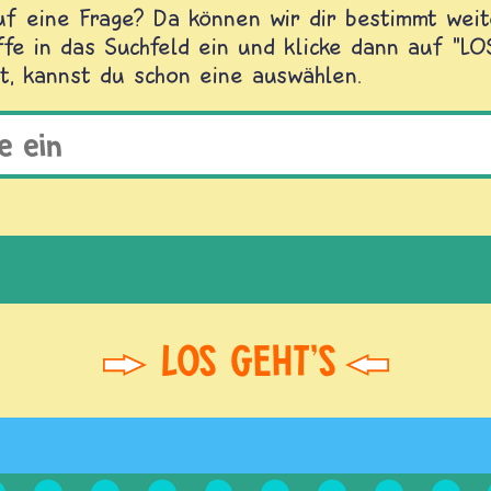
f eine Frage? Da können wir dir bestimmt weite
fe in das Suchfeld ein und klicke dann auf "L
t, kannst du schon eine auswählen.