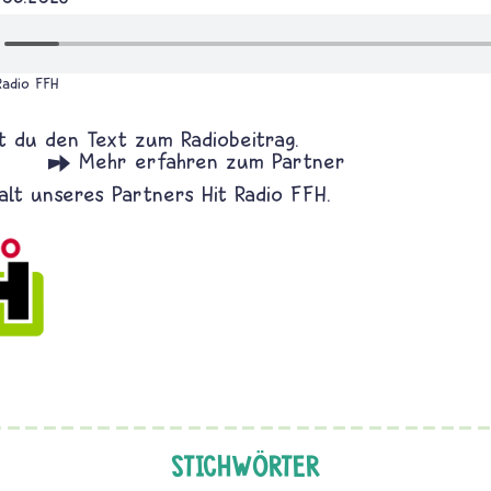
Radio FFH
en
rn das wichtigste Fest bei Christen?
Quer
STICHWÖRTER