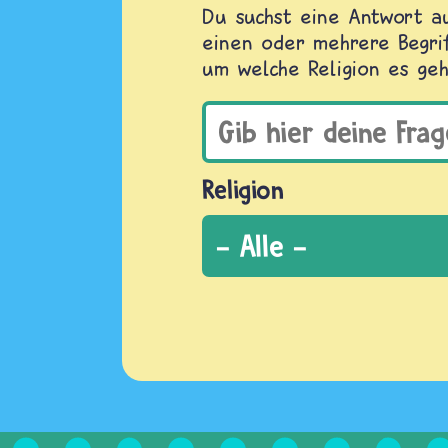
Du suchst eine Antwort au
einen oder mehrere Begrif
um welche Religion es geh
Religion