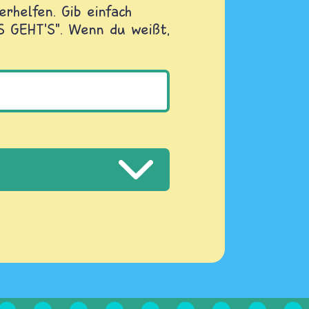
rhelfen. Gib einfach
OS GEHT'S". Wenn du weißt,