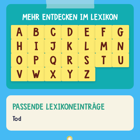
A
B
C
D
E
F
G
H
I
J
K
L
M
N
O
P
Q
R
S
T
U
V
W
X
Y
Z
PASSENDE LEXIKONEINTRÄGE
Tod