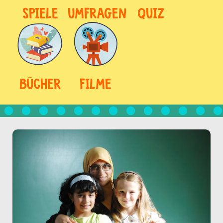
SPIELE
UMFRAGEN
QUIZ
BÜCHER
FILME