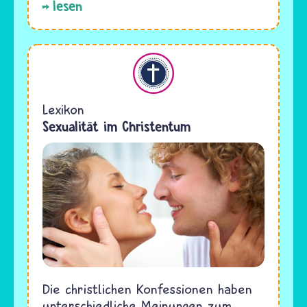
lesen
Christentum
Lexikon
Sexualität im Christentum
Die christlichen Konfessionen haben
unterschiedliche Meinungen zum