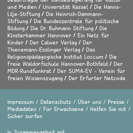
und Medien
Universität Kassel
Die Hanns-
Lilje-Stiftung
Die Heinrich-Dammann-
Stiftung
Die Bundeszentrale für politische
Bildung
Die Dr. Buhmann Stiftung
Die
Klosterkammer Hannover
Ein Netz für
Kinder
Der Calwer Verlag
Der
Thienemann-Esslinger Verlag
Das
Religionspädagogische Institut Loccum
Die
Freie Waldorfschule Hannover-Bothfeld
Der
MDR-Rundfunkrat
Der SUMA-EV - Verein für
freien Wissenszugang
Der Erfurter Netcode
Impressum
Datenschutz
Über uns
Presse
Fußzeile
Mediadaten
Für Erwachsene
Helfen Sie mit
Sicher surfen
In Zusammenarbeit mit