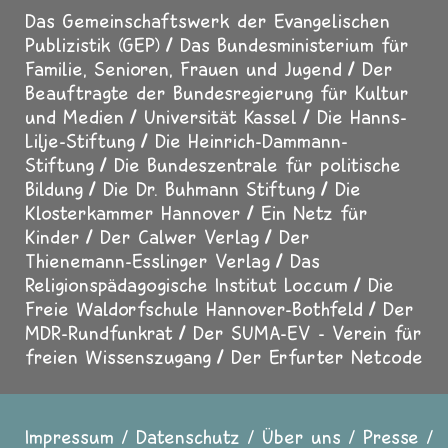
Das Gemeinschaftswerk der Evangelischen
Publizistik (GEP)
Das Bundesministerium für
Familie, Senioren, Frauen und Jugend
Der
Beauftragte der Bundesregierung für Kultur
und Medien
Universität Kassel
Die Hanns-
Lilje-Stiftung
Die Heinrich-Dammann-
Stiftung
Die Bundeszentrale für politische
Bildung
Die Dr. Buhmann Stiftung
Die
Klosterkammer Hannover
Ein Netz für
Kinder
Der Calwer Verlag
Der
Thienemann-Esslinger Verlag
Das
Religionspädagogische Institut Loccum
Die
Freie Waldorfschule Hannover-Bothfeld
Der
MDR-Rundfunkrat
Der SUMA-EV - Verein für
freien Wissenszugang
Der Erfurter Netcode
Impressum
Datenschutz
Über uns
Presse