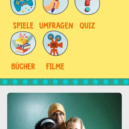
SPIELE
UMFRAGEN
QUIZ
BÜCHER
FILME