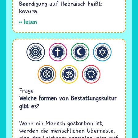
Beerdigung auf Hebräisch heißt:
kevura.
lesen
n
hristentum
Islam
Judentum
hismus
Hinduismus
Bahaitum
Frage
Welche Formen von Bestattungskultur
gibt es?
Wenn ein Mensch gestorben ist,
werden die menschlichen Überreste,
also der Leichnam normalerweise auf