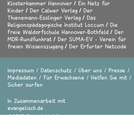
Klosterkammer Hannover
Ein Netz für
Kinder
Der Calwer Verlag
Der
Thienemann-Esslinger Verlag
Das
Religionspädagogische Institut Loccum
Die
Freie Waldorfschule Hannover-Bothfeld
Der
MDR-Rundfunkrat
Der SUMA-EV - Verein für
freien Wissenszugang
Der Erfurter Netcode
Impressum
Datenschutz
Über uns
Presse
Fußzeile
Mediadaten
Für Erwachsene
Helfen Sie mit
Sicher surfen
In Zusammenarbeit mit
evangelisch.de
2025 Copyright All
Rights reserved