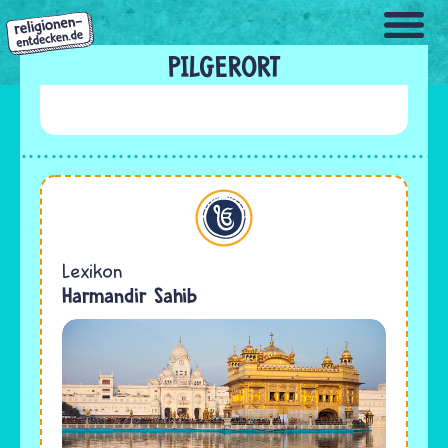
Direkt
zum
Inhalt
PILGERORT
Sikhi
Lexikon
Harmandir Sahib