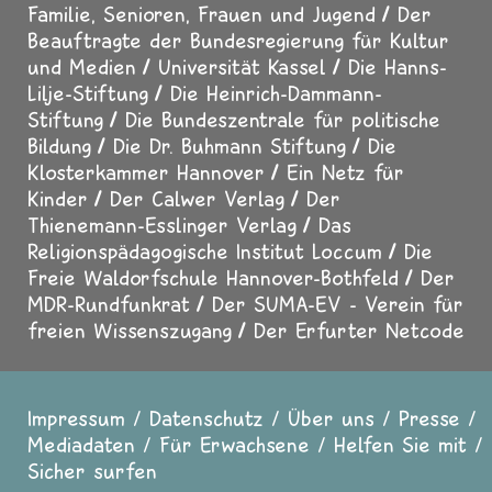
Familie, Senioren, Frauen und Jugend
Der
Beauftragte der Bundesregierung für Kultur
und Medien
Universität Kassel
Die Hanns-
Lilje-Stiftung
Die Heinrich-Dammann-
Stiftung
Die Bundeszentrale für politische
Bildung
Die Dr. Buhmann Stiftung
Die
Klosterkammer Hannover
Ein Netz für
Kinder
Der Calwer Verlag
Der
Thienemann-Esslinger Verlag
Das
Religionspädagogische Institut Loccum
Die
Freie Waldorfschule Hannover-Bothfeld
Der
MDR-Rundfunkrat
Der SUMA-EV - Verein für
freien Wissenszugang
Der Erfurter Netcode
Impressum
Datenschutz
Über uns
Presse
Fußzeile
Mediadaten
Für Erwachsene
Helfen Sie mit
Sicher surfen