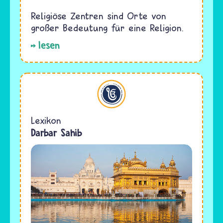
Religiöse Zentren sind Orte von
großer Bedeutung für eine Religion.
lesen
Sikhi
Lexikon
Darbar Sahib