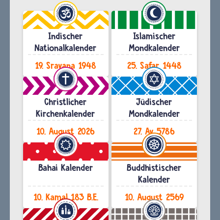
Indischer
Islamischer
Nationalkalender
Mondkalender
19. Sravana 1948
25. Safar 1448
Christlicher
Jüdischer
Kirchenkalender
Mondkalender
10. August 2026
27. Av 5786
Bahai Kalender
Buddhistischer
Kalender
10. Kamal 183 B.E.
10. August 2569