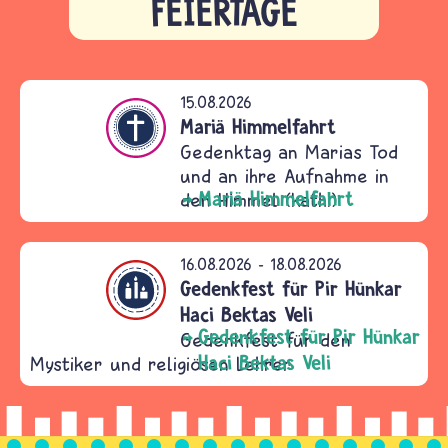
15.08.2026
ntum
Mariä Himmelfahrt
Gedenktag an Marias Tod
und an ihre Aufnahme in
Mariä Himmelfahrt
den Himmel (kath.)
16.08.2026
-
18.08.2026
ntum
Gedenkfest für Pir Hünkar
Haci Bektas Veli
Gedenkfest für Pir Hünkar
Gedenkfest für den
Haci Bektas Veli
Mystiker und religiösen Lehrer