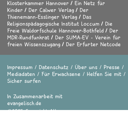
Klosterkammer Hannover
Ein Netz für
Kinder
Der Calwer Verlag
Der
Thienemann-Esslinger Verlag
Das
Religionspädagogische Institut Loccum
Die
Freie Waldorfschule Hannover-Bothfeld
Der
MDR-Rundfunkrat
Der SUMA-EV - Verein für
freien Wissenszugang
Der Erfurter Netcode
Impressum
Datenschutz
Über uns
Presse
Fußzeile
Mediadaten
Für Erwachsene
Helfen Sie mit
Sicher surfen
In Zusammenarbeit mit
evangelisch.de
2025 Copyright All
Rights reserved