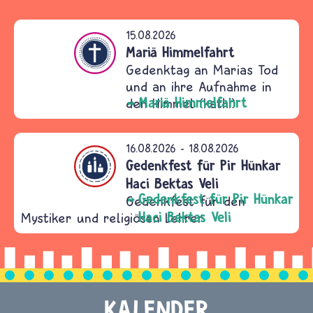
15.08.2026
ntum
Mariä Himmelfahrt
Gedenktag an Marias Tod
und an ihre Aufnahme in
Mariä Himmelfahrt
den Himmel (kath.)
16.08.2026
-
18.08.2026
ntum
Gedenkfest für Pir Hünkar
Haci Bektas Veli
Gedenkfest für Pir Hünkar
Gedenkfest für den
Haci Bektas Veli
Mystiker und religiösen Lehrer