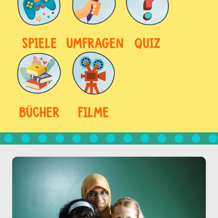
SPIELE
UMFRAGEN
QUIZ
BÜCHER
FILME