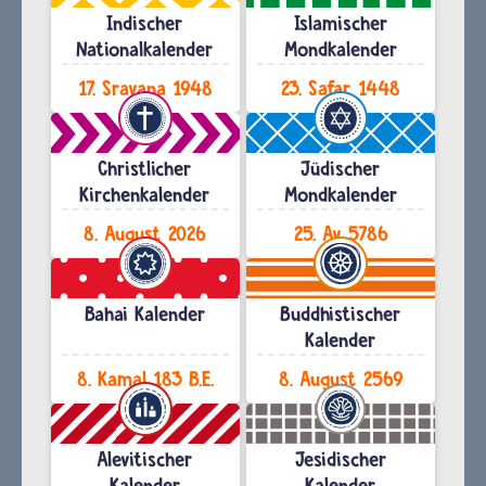
Indischer
Islamischer
Nationalkalender
Mondkalender
17. Sravana 1948
23. Safar 1448
Christlicher
Jüdischer
Kirchenkalender
Mondkalender
8. August 2026
25. Av 5786
Bahai Kalender
Buddhistischer
Kalender
8. Kamal 183 B.E.
8. August 2569
Alevitischer
Jesidischer
Kalender
Kalender