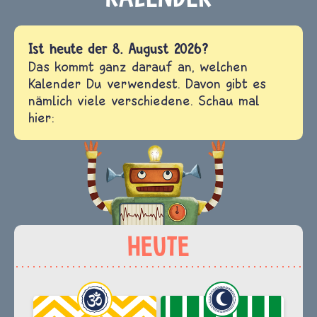
Ist heute der 8. August 2026?
Das kommt ganz darauf an, welchen
Kalender Du verwendest. Davon gibt es
nämlich viele verschiedene. Schau mal
hier: