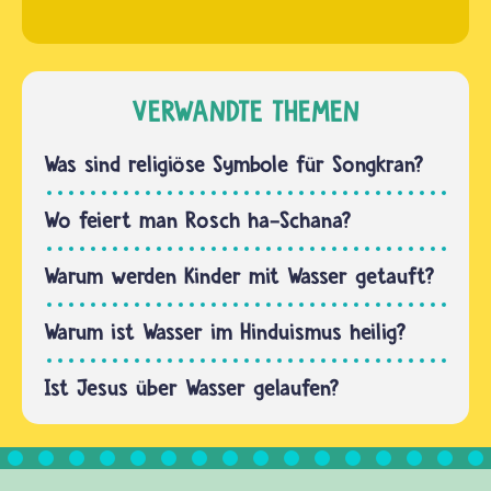
Nach
Das sind
dem
das
Glauben
Judentum,
der
VERWANDTE THEMEN
das…
Musliminnen
und
Was sind religiöse Symbole für Songkran?
Muslime
sind die
Wo feiert man Rosch ha-Schana?
meisten
Araber
Warum werden Kinder mit Wasser getauft?
Nachfahren
von
Warum ist Wasser im Hinduismus heilig?
Ismael.
Ist Jesus über Wasser gelaufen?
Auch
die…