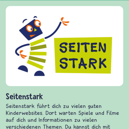
Frieden Fragen
frieden-fragen.de ist
Kinder, Eltern und Er
Fragen von Krieg und 
Gewalt informiert un
diesem Themenbereich
fragen.de bietet Antw
(Über-)Lebensfragen 
und Frieden, Streit u