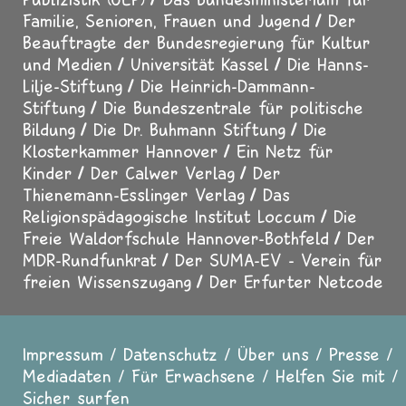
Familie, Senioren, Frauen und Jugend
Der
Beauftragte der Bundesregierung für Kultur
und Medien
Universität Kassel
Die Hanns-
Lilje-Stiftung
Die Heinrich-Dammann-
Stiftung
Die Bundeszentrale für politische
Bildung
Die Dr. Buhmann Stiftung
Die
Klosterkammer Hannover
Ein Netz für
Kinder
Der Calwer Verlag
Der
Thienemann-Esslinger Verlag
Das
Religionspädagogische Institut Loccum
Die
Freie Waldorfschule Hannover-Bothfeld
Der
MDR-Rundfunkrat
Der SUMA-EV - Verein für
freien Wissenszugang
Der Erfurter Netcode
Impressum
Datenschutz
Über uns
Presse
Fußzeile
Mediadaten
Für Erwachsene
Helfen Sie mit
Sicher surfen