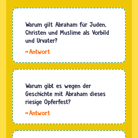
Warum gilt Abraham für Juden,
Christen und Muslime als Vorbild
und Urvater?
Hallo
Lina.
Abraham
war für
Juden,
Warum gibt es wegen der
Christen,
Geschichte mit Abraham dieses
Muslime
riesige Opferfest?
und
Vertrauen
Bahai der
ist etwas
erste
sehr, sehr
Mensch,
wichtiges