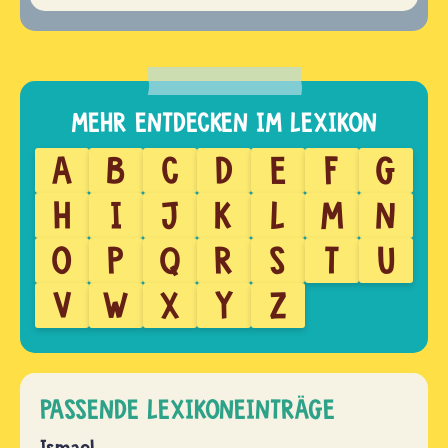
A
B
C
D
E
F
G
H
I
J
K
L
M
N
O
P
Q
R
S
T
U
V
W
X
Y
Z
PASSENDE LEXIKONEINTRÄGE
Ismael