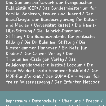
Das Gemeinschaftswerk der Evangelischen
Publizistik (GEP)
Das Bundesministerium für
Familie, Senioren, Frauen und Jugend
Der
Beauftragte der Bundesregierung für Kultur
und Medien
Universität Kassel
Die Hanns-
Lilje-Stiftung
Die Heinrich-Dammann-
Stiftung
Die Bundeszentrale für politische
Bildung
Die Dr. Buhmann Stiftung
Die
Klosterkammer Hannover
Ein Netz für
Kinder
Der Calwer Verlag
Der
Thienemann-Esslinger Verlag
Das
Religionspädagogische Institut Loccum
Die
Freie Waldorfschule Hannover-Bothfeld
Der
MDR-Rundfunkrat
Der SUMA-EV - Verein für
freien Wissenszugang
Der Erfurter Netcode
Impressum
Datenschutz
Über uns
Presse