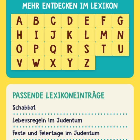
A
B
C
D
E
F
G
H
I
J
K
L
M
N
O
P
Q
R
S
T
U
V
W
X
Y
Z
PASSENDE LEXIKONEINTRÄGE
Schabbat
Lebensregeln im Judentum
Feste und Feiertage im Judentum