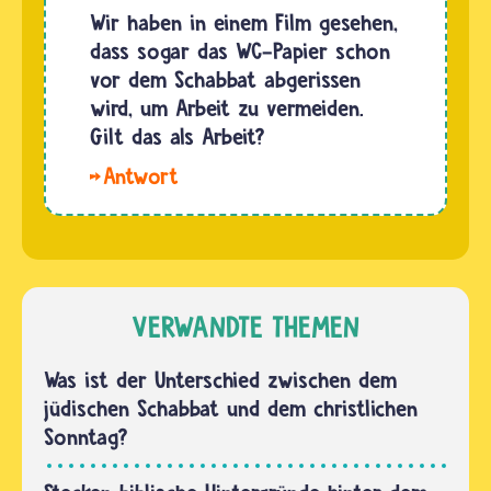
was dem
Wir haben in einem Film gesehen,
Bohnen,
Leben
dass sogar das WC-Papier schon
Zwiebeln,
dient und
vor dem Schabbat abgerissen
Rindfleisch,
für die
wird, um Arbeit zu vermeiden.
…
Gesundheit
Gilt das als Arbeit?
wichtig
Hallo
ist, ist
Lukis
am
Relibande.
Schabbat
Ja, was
erlaubt.
ihr
Dazu…
gesehen
VERWANDTE THEMEN
habt, ist
richtig.
Was ist der Unterschied zwischen dem
Heute
jüdischen Schabbat und dem christlichen
gibt es
Sonntag?
daher in
Israel