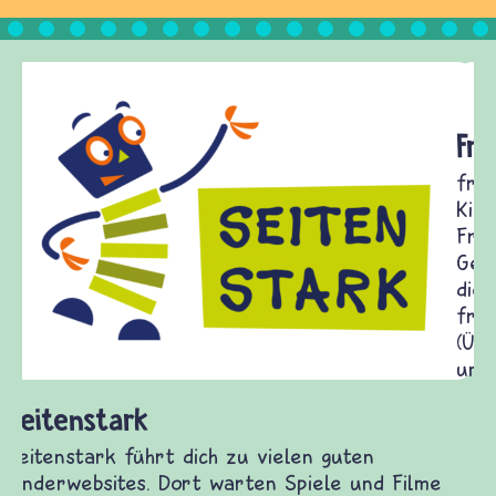
Frieden Fragen
frieden-fragen.de ist ein Internet-Angebot für
Kinder, Eltern und ErzieherInnen das zu
Fragen von Krieg und Frieden, Streit und
Gewalt informiert und einen Austausch zu
diesem Themenbereich ermöglicht. frieden-
fragen.de bietet Antworten auf wichtige
(Über-)Lebensfragen aus den Bereichen Krieg
und Frieden, Streit und Gewalt.