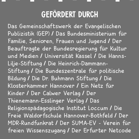
GEFÖRDERT DURCH
Das Gemeinschaftswerk der Evangelischen
Publizistik (GEP)
Das Bundesministerium für
Familie, Senioren, Frauen und Jugend
Der
Beauftragte der Bundesregierung für Kultur
und Medien
Universität Kassel
Die Hanns-
Lilje-Stiftung
Die Heinrich-Dammann-
Stiftung
Die Bundeszentrale für politische
Bildung
Die Dr. Buhmann Stiftung
Die
Klosterkammer Hannover
Ein Netz für
Kinder
Der Calwer Verlag
Der
Thienemann-Esslinger Verlag
Das
Religionspädagogische Institut Loccum
Die
Freie Waldorfschule Hannover-Bothfeld
Der
MDR-Rundfunkrat
Der SUMA-EV - Verein für
freien Wissenszugang
Der Erfurter Netcode