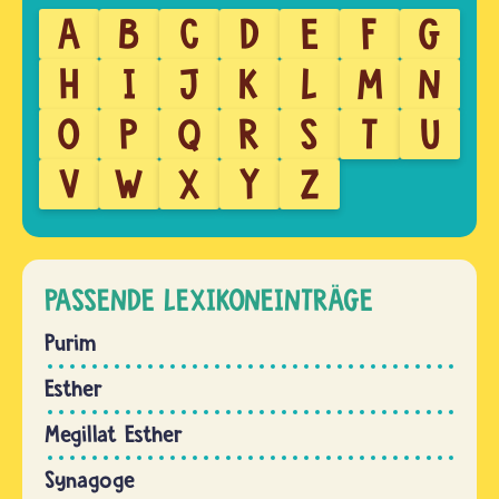
A
B
C
D
E
F
G
H
I
J
K
L
M
N
O
P
Q
R
S
T
U
V
W
X
Y
Z
PASSENDE LEXIKONEINTRÄGE
Purim
Esther
Megillat Esther
Synagoge