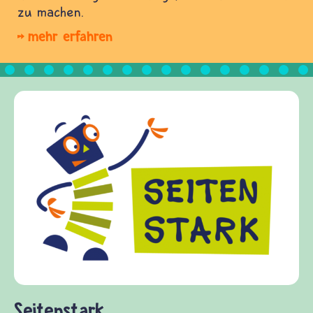
zu machen.
mehr erfahren
Frieden 
frieden-fra
Kinder, El
Fragen von
Gewalt inf
diesem The
fragen.de 
(Über-)Leb
und Frieden