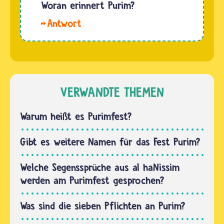
der böse
Woran erinnert Purim?
EstherGeschenksendungen
Minister
an den
Das
Haman
NächstenGeschenke…
Purimfest
ließ
erinnert
durch ein
die
Los den
Jüdinnen
Tag
und
VERWANDTE THEMEN
festlegen,
Juden an
an dem
die
Warum heißt es Purimfest?
die
Errettung
Jüdinnen
durch
Gibt es weitere Namen für das Fest Purim?
und
Gott und
Juden…
bestärkt
Welche Segenssprüche aus al haNissim
sie in
werden am Purimfest gesprochen?
ihrem
Glauben
Was sind die sieben Pflichten an Purim?
daran,