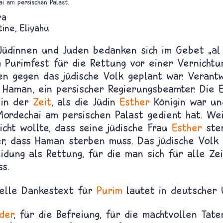
i am persischen Palast.
ra
tine
Eliyahu
 Jüdinnen und Juden bedanken sich im Gebet „al
 Purimfest für die Rettung vor einer Vernichtun
en gegen das jüdische Volk geplant war. Verantw
Haman, ein persischer Regierungsbeamter. Die E
 in der
Zeit
, als die Jüdin
Esther
Königin war un
ordechai am persischen Palast gedient hat. Wei
icht wollte, dass seine jüdische Frau
Esther
ste
er, dass Haman sterben muss. Das jüdische Volk
idung als Rettung, für die man sich für alle Ze
s.
nelle Dankestext für
Purim
lautet in deutscher 
der
, für die Befreiung, für die machtvollen Tate