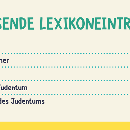
SENDE LEXIKONEINT
ther
Judentum
 des Judentums