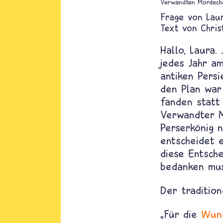
Verwandten Mordecha
Lau
Text von
Chris
Hallo, Laura.
jedes Jahr am
antiken Persi
den Plan war 
fanden statt
Verwandter M
Perserkönig n
entscheidet 
diese Entsche
bedanken mus
Der traditio
„Für die
Wun