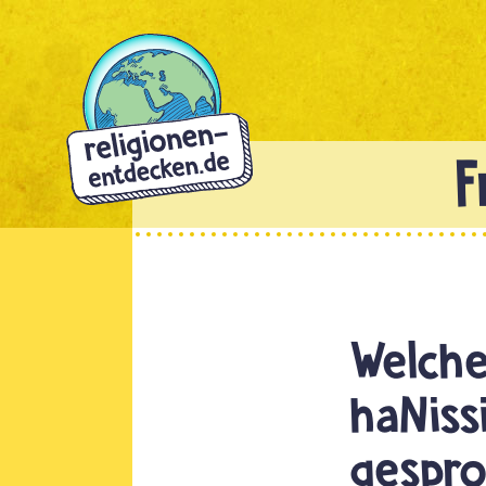
Direkt
zum
Inhalt
Welche
haNis
gespr