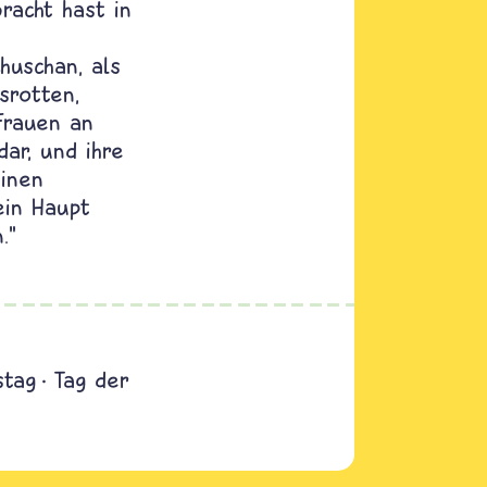
racht hast in
huschan, als
srotten,
Frauen an
ar, und ihre
einen
ein Haupt
."
stag
Tag der