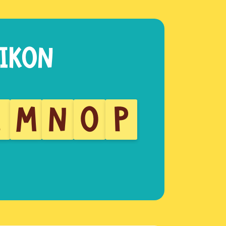
L
M
N
O
P