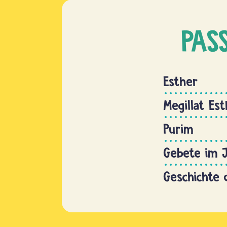
PAS
Esther
Megillat Es
Purim
Gebete im 
Geschichte