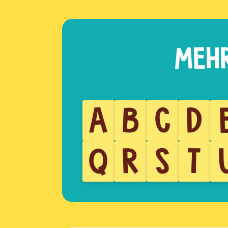
A
B
C
D
Q
R
S
T