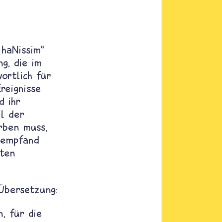
 haNissim“
g, die im
ortlich für
reignisse
d ihr
l der
rben muss,
 empfand
iten
Übersetzung:
n, für die