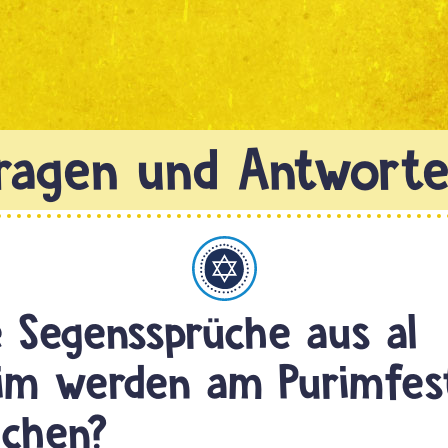
Judentum
 Segenssprüche aus al
sim werden am Purimfes
ochen?