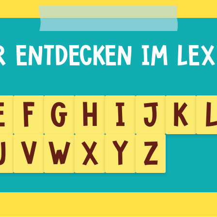
E
F
G
H
I
J
K
U
V
W
X
Y
Z