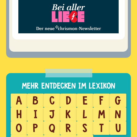
A
B
C
D
E
F
G
H
I
J
K
L
M
N
O
P
Q
R
S
T
U