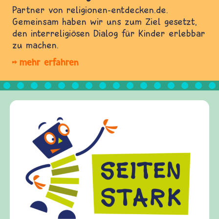
Partner von religionen-entdecken.de.
Gemeinsam haben wir uns zum Ziel gesetzt,
den interreligiösen Dialog für Kinder erlebbar
zu machen.
mehr erfahren
Frieden Fragen
frieden-fragen.de ist ein Internet-Angebot für
Kinder, Eltern und ErzieherInnen das zu
Fragen von Krieg und Frieden, Streit und
Gewalt informiert und einen Austausch zu
diesem Themenbereich ermöglicht. frieden-
fragen.de bietet Antworten auf wichtige