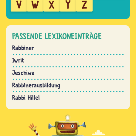
V
W
X
Y
Z
PASSENDE LEXIKONEINTRÄGE
Rabbiner
Iwrit
Jeschiwa
Rabbinerausbildung
Rabbi Hillel