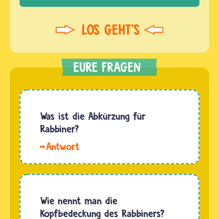
Was ist die Abkürzung für
Rabbiner?
Hallo
Ayumi.
Die
Abkürzung
von
Wie nennt man die
Rabbiner
Kopfbedeckung des Rabbiners?