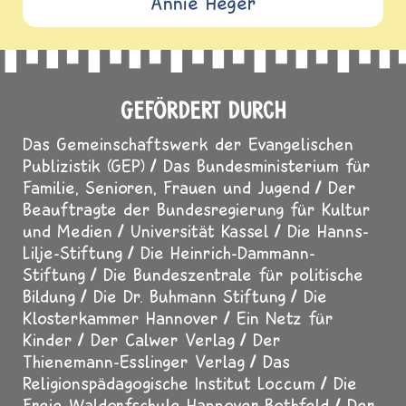
Annie Heger
GEFÖRDERT DURCH
Das Gemeinschaftswerk der Evangelischen
Publizistik (GEP)
Das Bundesministerium für
Familie, Senioren, Frauen und Jugend
Der
Beauftragte der Bundesregierung für Kultur
und Medien
Universität Kassel
Die Hanns-
Lilje-Stiftung
Die Heinrich-Dammann-
Stiftung
Die Bundeszentrale für politische
Bildung
Die Dr. Buhmann Stiftung
Die
Klosterkammer Hannover
Ein Netz für
Kinder
Der Calwer Verlag
Der
Thienemann-Esslinger Verlag
Das
Religionspädagogische Institut Loccum
Die
Freie Waldorfschule Hannover-Bothfeld
Der