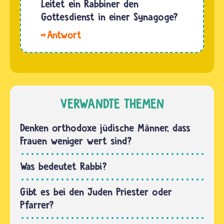
eine
Leitet ein Rabbiner den
vorgeschrieben.
Jüdin
Gottesdienst in einer Synagoge?
Wie ein
Rabbinerin
Pfarrer
Hallo
werden
und…
Mus. Ein
möchte,
Rabbiner
müssen
leitet in
er oder
besonderen
sie eine
Fällen
VERWANDTE THEMEN
Rabbinerausbildung
zwar
durchlaufen.
auch
Denken orthodoxe jüdische Männer, dass
…
einmal
Frauen weniger wert sind?
einen
Gottesdienst.
Was bedeutet Rabbi?
Er ist
aber vor
Gibt es bei den Juden Priester oder
allem
Pfarrer?
der…