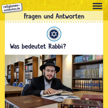
Direkt
zum
Inhalt
Judentum
Was bedeutet Rabbi?