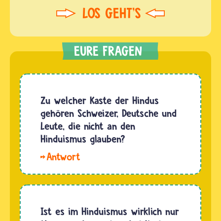
Zu welcher Kaste der Hindus
gehören Schweizer, Deutsche und
Leute, die nicht an den
Hinduismus glauben?
Hallo
Lena das
Wort
"Kaste"
ist aus
Ist es im Hinduismus wirklich nur
dem