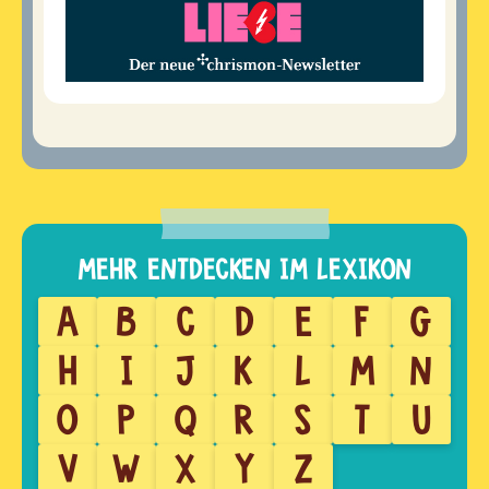
A
B
C
D
E
F
G
H
I
J
K
L
M
N
O
P
Q
R
S
T
U
V
W
X
Y
Z