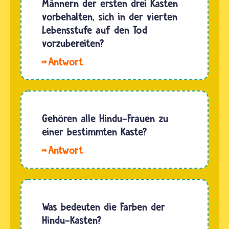
Männern der ersten drei Kasten
Sanskrit
vorbehalten, sich in der vierten
übersetzt.
Lebensstufe auf den Tod
Damit
vorzubereiten?
wurden
Jeder
früher
Hindu
Berufsgruppen
darf sich
oder ihre
in der
Aufgabe
vierten
Gehören alle Hindu-Frauen zu
in der…
Lebensstufe
einer bestimmten Kaste?
aus dem
Hallo
Alltag
Annika. Eine
zurückziehen
eigene
und sich
Kaste für
in
Hindu-
Was bedeuten die Farben der
Meditationen
Frauen
Hindu-Kasten?
auf den