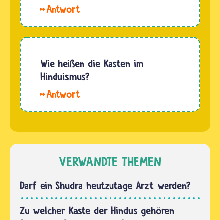
kann es
Tod…
Hallo.
nicht
Die
geben,
Farben
denn
der
nach
Kasten weisen auf
Wie heißen die Kasten im
alter
bestimmte
Hinduismus?
Tradition
Eigenschaften
werden
Im
der
die
Hinduismus
einzelnen
Kinder…
gibt es
Stände
verschiedene
der
Stände in
Hindus
der
VERWANDTE THEMEN
hin: •
Gesellschaft,
Das…
die
Darf ein Shudra heutzutage Arzt werden?
Kasten.
Ihnen
Zu welcher Kaste der Hindus gehören