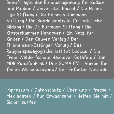
Beauftragte der Bundesregierung für Kultur
und Medien
Universität Kassel
Die Hanns-
Lilje-Stiftung
Die Heinrich-Dammann-
Stiftung
Die Bundeszentrale für politische
Bildung
Die Dr. Buhmann Stiftung
Die
Klosterkammer Hannover
Ein Netz für
Kinder
Der Calwer Verlag
Der
Thienemann-Esslinger Verlag
Das
Religionspädagogische Institut Loccum
Die
Freie Waldorfschule Hannover-Bothfeld
Der
MDR-Rundfunkrat
Der SUMA-EV - Verein für
freien Wissenszugang
Der Erfurter Netcode
Impressum
Datenschutz
Über uns
Presse
Fußzeile
Mediadaten
Für Erwachsene
Helfen Sie mit
Sicher surfen