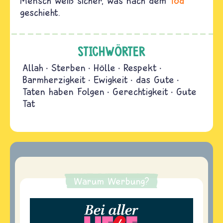
Mensch weiß sicher, was nach dem
Tod
geschieht.
STICHWÖRTER
Allah
Sterben
Hölle
Respekt
Barmherzigkeit
Ewigkeit
das Gute
Taten haben Folgen
Gerechtigkeit
Gute
Tat
Warum Werbung?