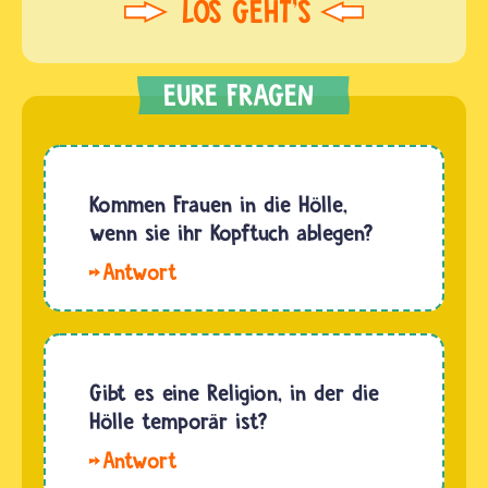
Kommen Frauen in die Hölle,
wenn sie ihr Kopftuch ablegen?
Hallo
Sabine.
Wer in
die Hölle
kommt,
Gibt es eine Religion, in der die
also
Hölle temporär ist?
verdammt
Hallo
wird, und