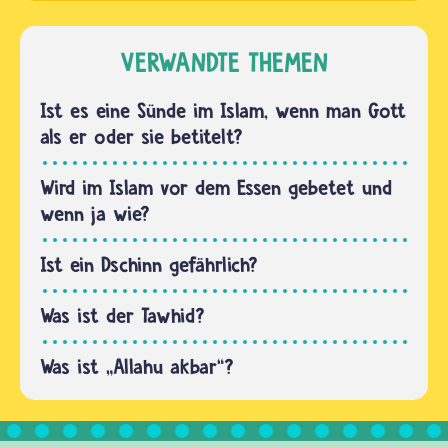
sollen
Allah
Allah
glauben,
respektvoll
VERWANDTE THEMEN
andere
entgegentreten
Götter
und seine
Ist es eine Sünde im Islam, wenn man Gott
anbeten…
Gebote
als er oder sie betitelt?
einhalten.
Dazu
Wird im Islam vor dem Essen gebetet und
gehören
wenn ja wie?
zum
Beispiel…
Ist ein Dschinn gefährlich?
Was ist der Tawhid?
Was ist „Allahu akbar“?