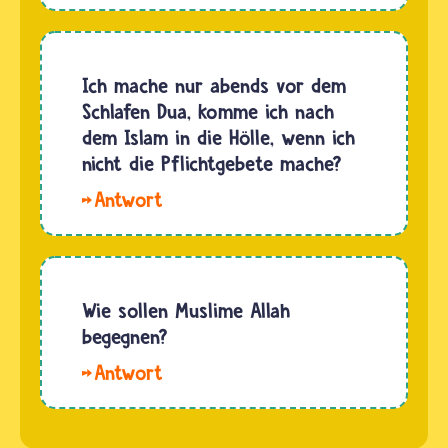
Aron, Die
wer ins
Hölle ist
Paradies
immer
eintritt,
ein
Ich mache nur abends vor dem
entscheidet
schlimmer
Schlafen Dua, komme ich nach
Allah
Ort. Es
dem Islam in die Hölle, wenn ich
ganz
gibt
nicht die Pflichtgebete mache?
alleine…
einige
Hallo
Religionen
Anonym92929,nach
in denen
dem
es eine
Koran
Hölle gibt
kommen
Wie sollen Muslime Allah
und
Menschen
begegnen?
andere…
in die
Musliminnen
Hölle,
und
wenn sie
Muslime
nicht an