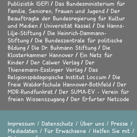
Publizistik (GEP)
Das Bundesministerium für
Familie, Senioren, Frauen und Jugend
Der
Beauftragte der Bundesregierung für Kultur
und Medien
Universität Kassel
Die Hanns-
Lilje-Stiftung
Die Heinrich-Dammann-
Stiftung
Die Bundeszentrale für politische
Bildung
Die Dr. Buhmann Stiftung
Die
Klosterkammer Hannover
Ein Netz für
Kinder
Der Calwer Verlag
Der
Thienemann-Esslinger Verlag
Das
Religionspädagogische Institut Loccum
Die
Freie Waldorfschule Hannover-Bothfeld
Der
MDR-Rundfunkrat
Der SUMA-EV - Verein für
freien Wissenszugang
Der Erfurter Netcode
Impressum
Datenschutz
Über uns
Presse
Fußzeile
Mediadaten
Für Erwachsene
Helfen Sie mit