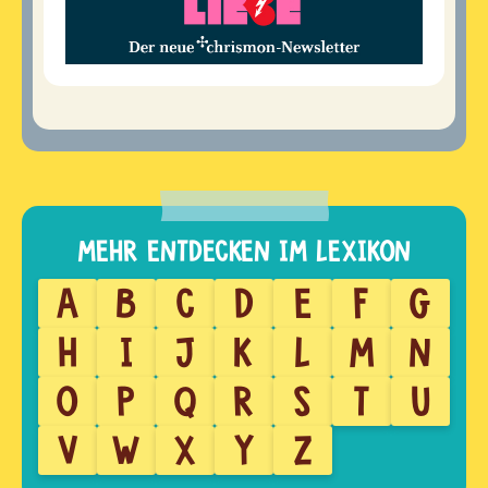
A
B
C
D
E
F
G
H
I
J
K
L
M
N
O
P
Q
R
S
T
U
V
W
X
Y
Z