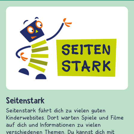
Frieden Fragen
frieden-fragen.de ist ein Internet-Angebot fü
Kinder, Eltern und ErzieherInnen das zu
Fragen von Krieg und Frieden, Streit und
Gewalt informiert und einen Austausch zu
diesem Themenbereich ermöglicht. frieden-
fragen.de bietet Antworten auf wichtige
(Über-)Lebensfragen aus den Bereichen Krieg
und Frieden, Streit und Gewalt.