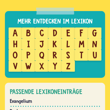
A
B
C
D
E
F
G
H
I
J
K
L
M
N
O
P
Q
R
S
T
U
V
W
X
Y
Z
PASSENDE LEXIKONEINTRÄGE
Evangelium