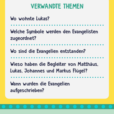
Testament
VERWANDTE THEMEN
Texten
entstanden
als
nicht alle
Wo wohnte Lukas?
Vorlage…
zur
selben
Welche Symbole werden den Evangelisten
Zeit. Die
zugeordnet?
ältesten
Berichte
Wo sind die Evangelien entstanden?
über
Jesus,…
Wieso haben die Begleiter von Matthäus,
Lukas, Johannes und Markus Flügel?
Wann wurden die Evangelien
aufgeschrieben?