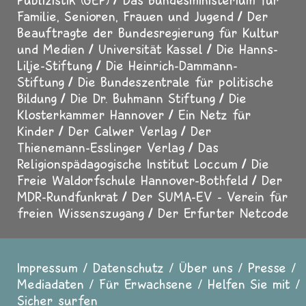
Familie, Senioren, Frauen und Jugend
Der
Beauftragte der Bundesregierung für Kultur
und Medien
Universität Kassel
Die Hanns-
Lilje-Stiftung
Die Heinrich-Dammann-
Stiftung
Die Bundeszentrale für politische
Bildung
Die Dr. Buhmann Stiftung
Die
Klosterkammer Hannover
Ein Netz für
Kinder
Der Calwer Verlag
Der
Thienemann-Esslinger Verlag
Das
Religionspädagogische Institut Loccum
Die
Freie Waldorfschule Hannover-Bothfeld
Der
MDR-Rundfunkrat
Der SUMA-EV - Verein für
freien Wissenszugang
Der Erfurter Netcode
Impressum
Datenschutz
Über uns
Presse
Fußzeile
Mediadaten
Für Erwachsene
Helfen Sie mit
Sicher surfen