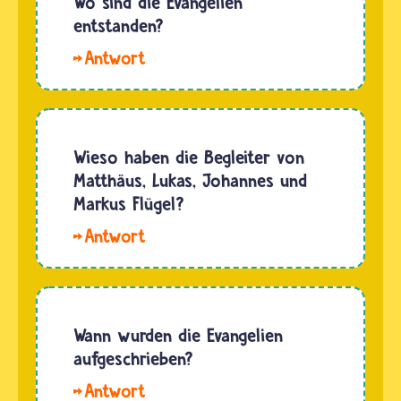
Wo sind die Evangelien
entstanden?
Niemand
weiß
genau,
wo die
Evangelien
Wieso haben die Begleiter von
entstanden
Matthäus, Lukas, Johannes und
sind. Es
Markus Flügel?
gibt aber
Die
einige
vier
Vermutungen,
Evangelisten
die viele
Markus,
Wissenschaftlerinnen…
Matthäus,
Wann wurden die Evangelien
Lukas
aufgeschrieben?
und
Hallo.
Johannes