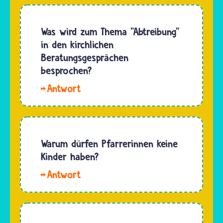
Was wird zum Thema "Abtreibung"
in den kirchlichen
Beratungsgesprächen
besprochen?
Hallo
Marina.
Wer in
Deutschland
eine
Warum dürfen Pfarrerinnen keine
Abtreibung
Kinder haben?
durchführen
Hallo
lassen
Max. Eine
will,
evangelische
muss
Pfarrerin
vorher