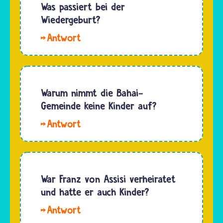
darf
Was passiert bei der
zu einer…
Kinder
Wiedergeburt?
bekommen
Hallo
und
ghz. Buddhistinnen
katholische
und
Pfarrerin
Buddhisten
gibt es
sowie
Warum nimmt die Bahai-
nicht. Es
Hindus
Gemeinde keine Kinder auf?
gibt…
glauben,
Nach
dass sich
Ansicht
die Seele
der Bahai
nach
soll jeder
dem Tod
Mensch
War Franz von Assisi verheiratet
des
selbst
und hatte er auch Kinder?
Körpers
entscheiden,
bald…
Hallo. Franz
welcher
von