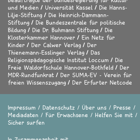
und Medien
Universität Kassel
Die Hanns-
Lilje-Stiftung
Die Heinrich-Dammann-
Stiftung
Die Bundeszentrale für politische
Bildung
Die Dr. Buhmann Stiftung
Die
Klosterkammer Hannover
Ein Netz für
Kinder
Der Calwer Verlag
Der
Thienemann-Esslinger Verlag
Das
Religionspädagogische Institut Loccum
Die
Freie Waldorfschule Hannover-Bothfeld
Der
MDR-Rundfunkrat
Der SUMA-EV - Verein für
freien Wissenszugang
Der Erfurter Netcode
Impressum
Datenschutz
Über uns
Presse
Fußzeile
Mediadaten
Für Erwachsene
Helfen Sie mit
Sicher surfen
In Zusammenarbeit mit