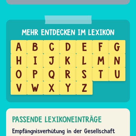
A
B
C
D
E
F
G
H
I
J
K
L
M
N
O
P
Q
R
S
T
U
V
W
X
Y
Z
PASSENDE LEXIKONEINTRÄGE
Empfängnisverhütung in der Gesellschaft