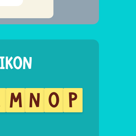
L
M
N
O
P