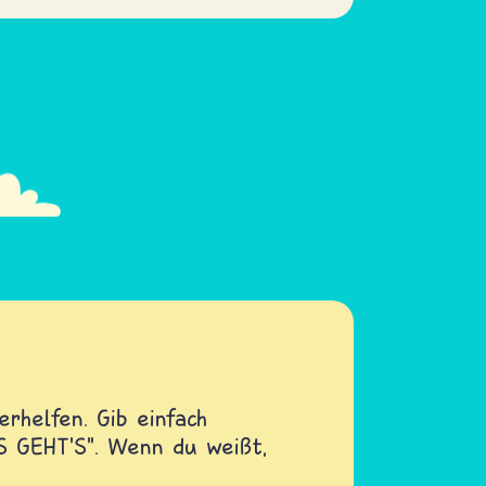
rhelfen. Gib einfach
OS GEHT'S". Wenn du weißt,