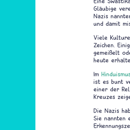
Eine Swastik
Gläubige ver
Nazis nannte
und damit mis
Viele Kultur
Zeichen. Eini
gemeißelt od
heute erhalte
Im
Hinduismu
ist es bunt 
einer der Re
Kreuzes zeige
Die Nazis ha
Sie nannten 
Erkennungsze