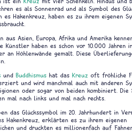
a ist ein
Kreuz
mit vier Schenkeln. Hindus und b
ehren es als Sonnenrad und als Symbol des Glüc
n es Hakenkreuz, haben es zu ihrem eigenen S
sbraucht.
en aus Asien, Europa, Afrika und Amerika kenne
ge Künstler haben es schon vor 10.000 Jahren i
er an Höhlenwände gemalt. Diese Überlieferung
n.
s
und
Buddhismus
hat das
Kreuz
oft fröhliche F
verziert und wird manchmal auch mit anderen S
ligionen oder sogar von beiden kombiniert. Die
n mal nach links und mal nach rechts.
ben das Glückssymbol im 20. Jahrhundert in Ver
es Hakenkreuz, erklärten es zu ihrem eigenen
ichen und druckten es millionenfach auf Fahne