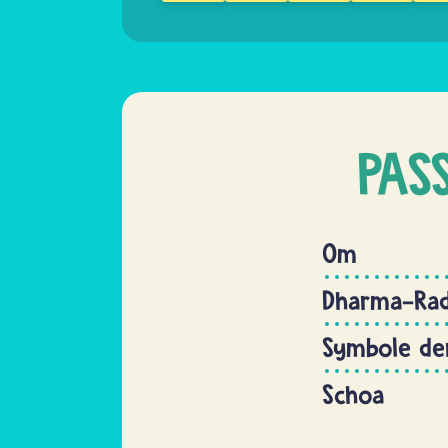
PAS
Om
Dharma-Ra
Symbole der
Schoa