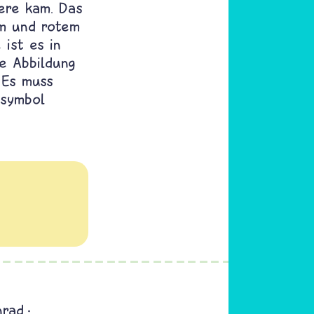
uere kam. Das
em und rotem
 ist es in
e Abbildung
 Es muss
isymbol
nrad