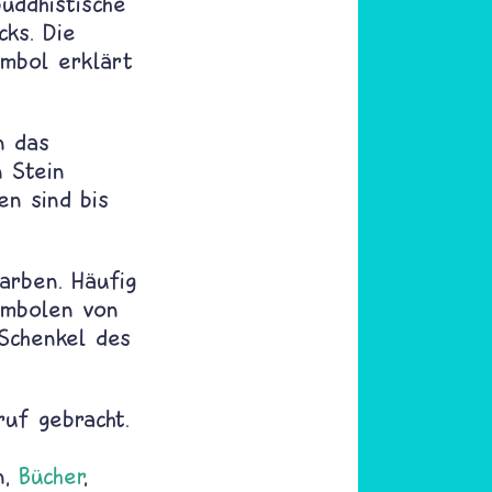
uddhistische
ks. Die
ymbol erklärt
n das
n Stein
en sind bis
arben. Häufig
ymbolen von
 Schenkel des
ruf gebracht.
n,
Bücher
,