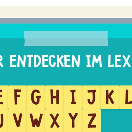
E
F
G
H
I
J
K
U
V
W
X
Y
Z