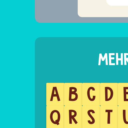
A
B
C
D
Q
R
S
T