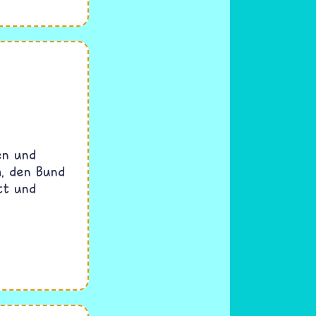
en und
, den Bund
tt und