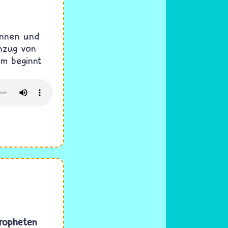
innen und
nzug von
hm beginnt
Propheten