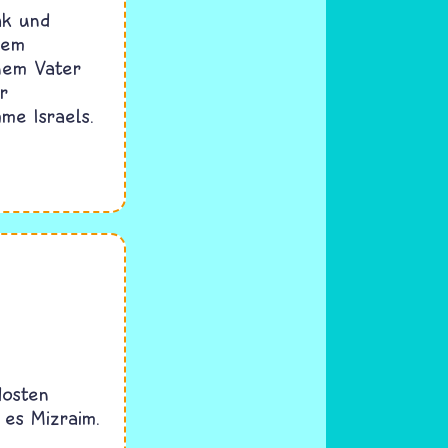
ak und
nem
nem Vater
er
me Israels.
dosten
 es Mizraim.