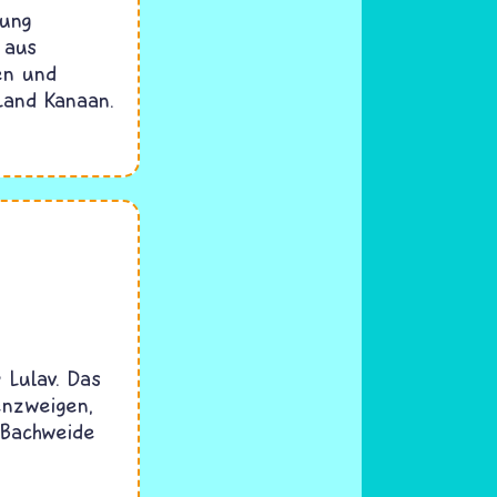
rung
 aus
en und
Land Kanaan.
 Lulav. Das
enzweigen,
 Bachweide