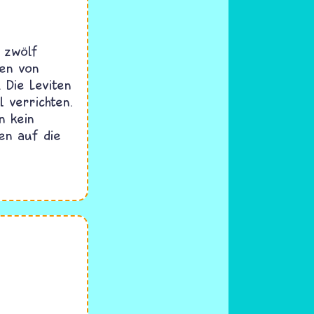
n zwölf
men von
 Die Leviten
l verrichten.
n kein
en auf die