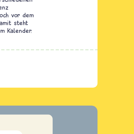
enz
woch vor dem
Damit steht
m Kalender.