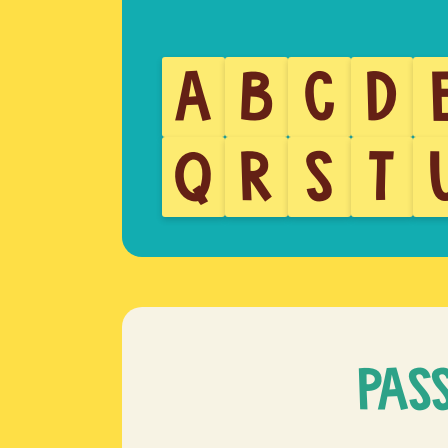
A
B
C
D
Q
R
S
T
PAS