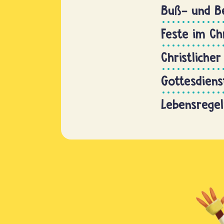
Buß- und B
Feste im Ch
Christliche
Gottesdiens
Lebensregel