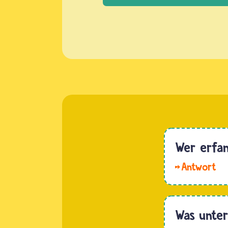
Wer erfa
Mirja,
der Buß-
und
Was unter
Bettag