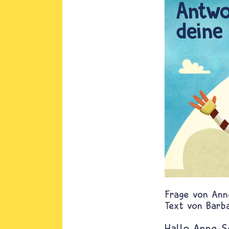
Ann
Text von
Barb
Hallo Anne-S