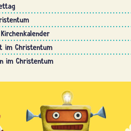
ettag
ristentum
r Kirchenkalender
t im Christentum
n im Christentum