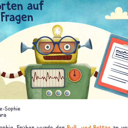
e-Sophie
ara
ophie. Früher wurde der
Buß- und Bettag
an ve