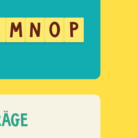
L
M
N
O
P
RÄGE