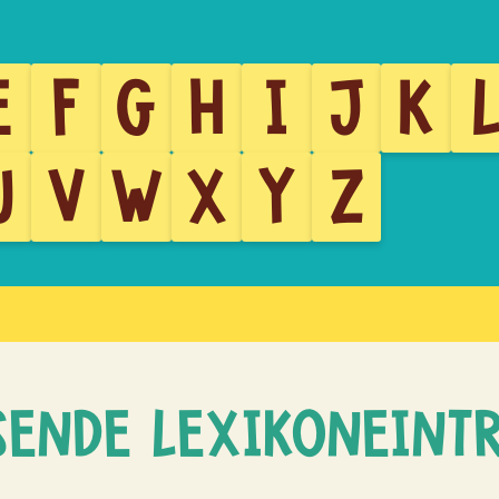
E
F
G
H
I
J
K
U
V
W
X
Y
Z
SENDE LEXIKONEINT