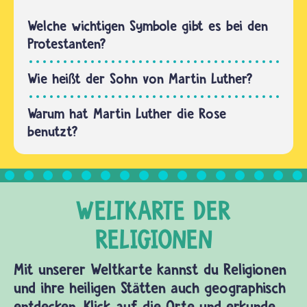
gibt es
Hebräisch.
unterschiedliche
Welche wichtigen Symbole gibt es bei den
…
Erklärungen.
Protestanten?
Manche
meinen,
Wie heißt der Sohn von Martin Luther?
er
bezieht
Warum hat Martin Luther die Rose
sich auf…
benutzt?
Mit unserer Weltkarte kannst du Religionen
und ihre heiligen Stätten auch geographisch
entdecken. Klick auf die Orte und erkunde