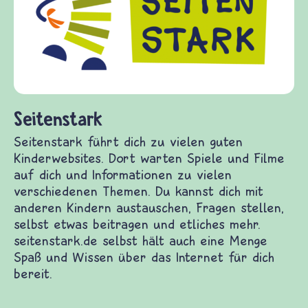
Fragen
Gewalt
diesem
fragen
(Über-
und Fr
eitenstark
itenstark führt dich zu vielen guten
nderwebsites. Dort warten Spiele und Filme auf
ch und Informationen zu vielen verschiedenen
emen. Du kannst dich mit anderen Kindern
stauschen, Fragen stellen, selbst etwas
itragen und etliches mehr. seitenstark.de selbst
ält auch eine Menge Spaß und Wissen über das
ternet für dich bereit.