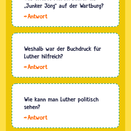
„Junker Jörg“ auf der Wartburg?
Auf
der
Wartburg
übersetzte
Martin
Weshalb war der Buchdruck für
Luther
Luther hilfreich?
das
Der
Zweite
Buchdruck
Testament
machte
in die
es erst
deutsche
möglich,
Wie kann man Luther politisch
Sprache.
Luthers
sehen?
Von
Thesen
seiner
Hallo
und
Zeit dort
Franzi. Luther
Ideen
erzählen…