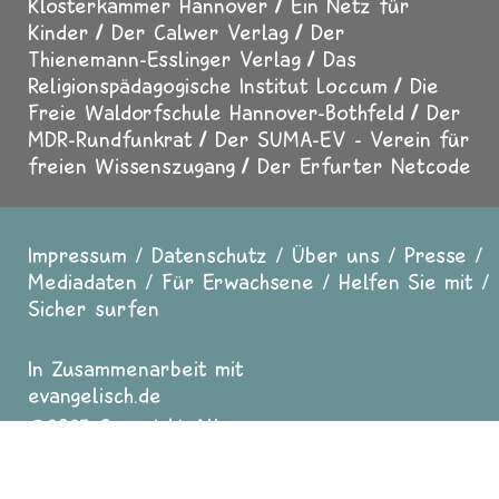
Klosterkammer Hannover
Ein Netz für
Kinder
Der Calwer Verlag
Der
Thienemann-Esslinger Verlag
Das
Religionspädagogische Institut Loccum
Die
Freie Waldorfschule Hannover-Bothfeld
Der
MDR-Rundfunkrat
Der SUMA-EV - Verein für
freien Wissenszugang
Der Erfurter Netcode
Impressum
Datenschutz
Über uns
Presse
Fußzeile
Mediadaten
Für Erwachsene
Helfen Sie mit
Sicher surfen
In Zusammenarbeit mit
evangelisch.de
2025 Copyright All
Rights reserved