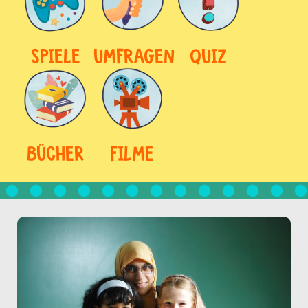
SPIELE
UMFRAGEN
QUIZ
BÜCHER
FILME