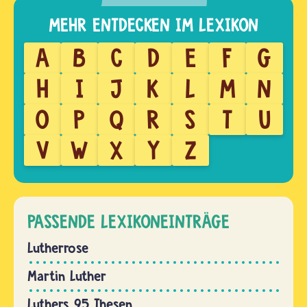
A
B
C
D
E
F
G
H
I
J
K
L
M
N
O
P
Q
R
S
T
U
V
W
X
Y
Z
PASSENDE LEXIKONEINTRÄGE
Lutherrose
Martin Luther
Luthers 95 Thesen