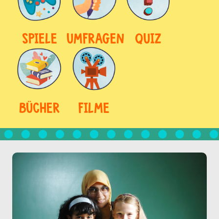
SPIELE
UMFRAGEN
QUIZ
BÜCHER
FILME