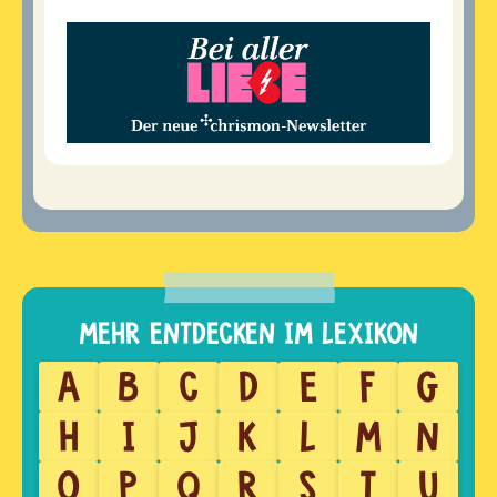
A
B
C
D
E
F
G
H
I
J
K
L
M
N
O
P
Q
R
S
T
U