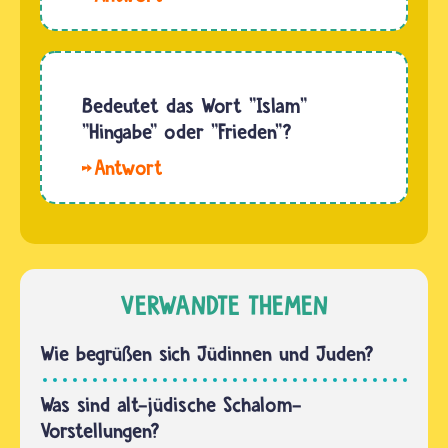
der
Two in
Muslime
One, die
zu allen
meisten
Menschen.
Experten
Bedeutet das Wort "Islam"
Er ist
sind sich
"Hingabe" oder "Frieden"?
aus dem
einig,
Arabischen
Hallo,
dass
in fast
Andi. Das
Jesus
alle…
Wort
das
„Islam“
Vaterunser
bedeutet
zunächst
„sich
VERWANDTE THEMEN
in
hingeben",
Aramäisch
„sich
Wie begrüßen sich Jüdinnen und Juden?
gelehrt
unterwerfen"
hat…
und auch
Was sind alt-jüdische Schalom-
„Frieden
Vorstellungen?