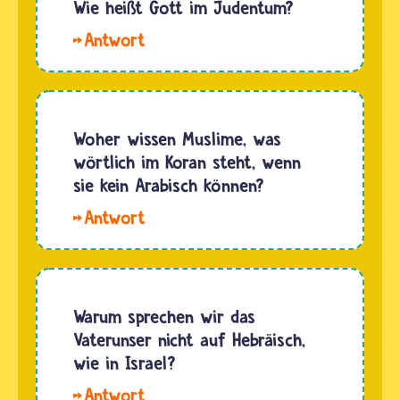
die beide
Wie heißt Gott im Judentum?
an eine
Jüdinnen
andere
und
Religion
Juden
glauben,
kennen
gibt es
viele
Woher wissen Muslime, was
mehrere
Namen
wörtlich im Koran steht, wenn
Möglichkeiten
für ihren
sie kein Arabisch können?
für eine…
einen
Hallo
allmächtigen
Lenny,
Gott. In
der
ihrem
Koran
heiligsten
spricht
Warum sprechen wir das
Buch, der
nach
Vaterunser nicht auf Hebräisch,
Tora, heißt…
dem
wie in Israel?
Glauben
Hallo