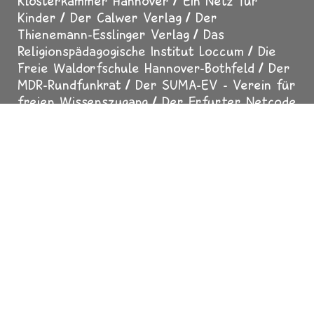
Klosterkammer Hannover
Ein Netz für
Kinder
Der Calwer Verlag
Der
Thienemann-Esslinger Verlag
Das
Religionspädagogische Institut Loccum
Die
Freie Waldorfschule Hannover-Bothfeld
Der
MDR-Rundfunkrat
Der SUMA-EV - Verein für
freien Wissenszugang
Der Erfurter Netcode
Impressum
Datenschutz
Über uns
Presse
Fußzeile
Mediadaten
Für Erwachsene
Helfen Sie mit
Sicher surfen
In Zusammenarbeit mit
evangelisch.de
2025 Copyright All
Rights reserved