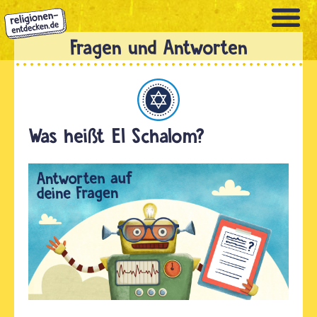
Direkt
zum
Inhalt
Judentum
Was heißt El Schalom?