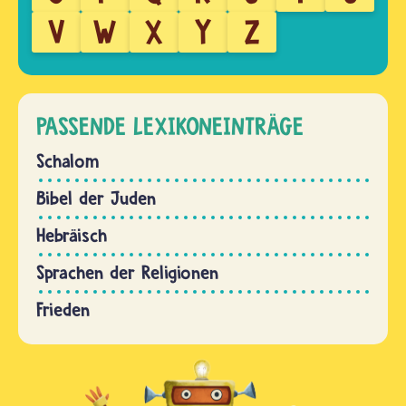
V
W
X
Y
Z
PASSENDE LEXIKONEINTRÄGE
Schalom
Bibel der Juden
Hebräisch
Sprachen der Religionen
Frieden