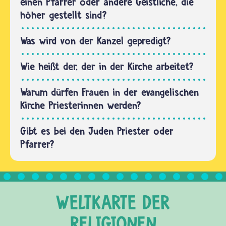
einen Pfarrer oder andere Geistliche, die
den
höher gestellt sind?
Imam. Er
ist der
Was wird von der Kanzel gepredigt?
Vorbeter
in der
Wie heißt der, der in der Kirche arbeitet?
Moschee
und
Warum dürfen Frauen in der evangelischen
hält…
Kirche Priesterinnen werden?
Gibt es bei den Juden Priester oder
Pfarrer?