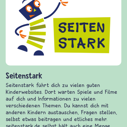
Frieden Fragen
frieden-fragen.de ist ein Internet-Angebot für
Kinder, Eltern und ErzieherInnen das zu
Fragen von Krieg und Frieden, Streit und
Gewalt informiert und einen Austausch zu
diesem Themenbereich ermöglicht. frieden-
fragen.de bietet Antworten auf wichtige
(Über-)Lebensfragen aus den Bereichen Krieg
und Frieden, Streit und Gewalt.