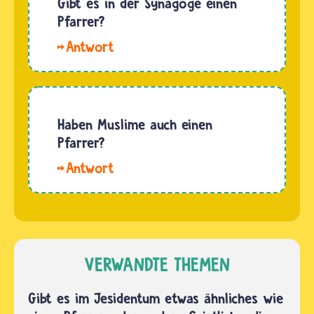
Gibt es in der Synagoge einen
ein
heißt
Pfarrer?
Mensch
Ana, ihr
gestorben
Hallo.
Kollege
ist,…
Der
Pir, Dede
Pfarrer
oder
leitet nur
Baba. Sie
den
Haben Muslime auch einen
leiten
christlichen
Pfarrer?
unter
Gottesdienst.
anderem
Hallo.
Er hat
die Cem-
Musliminnen
aber
…
und
jüdische
Muslime
Kollegen.
haben
Den
keinen
VERWANDTE THEMEN
Gottesdienst
Pfarrer.
leitet in…
Sie
Gibt es im Jesidentum etwas ähnliches wie
haben