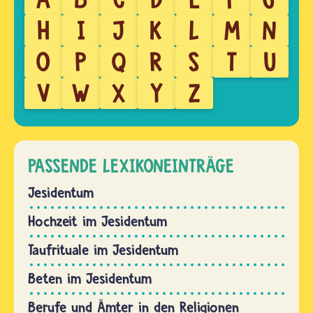
H
I
J
K
L
M
N
O
P
Q
R
S
T
U
V
W
X
Y
Z
PASSENDE LEXIKONEINTRÄGE
Jesidentum
Hochzeit im Jesidentum
Taufrituale im Jesidentum
Beten im Jesidentum
Berufe und Ämter in den Religionen