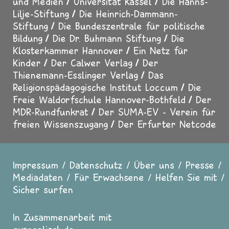
und Medien
Universität Kassel
Die Hanns-
Lilje-Stiftung
Die Heinrich-Dammann-
Stiftung
Die Bundeszentrale für politische
Bildung
Die Dr. Buhmann Stiftung
Die
Klosterkammer Hannover
Ein Netz für
Kinder
Der Calwer Verlag
Der
Thienemann-Esslinger Verlag
Das
Religionspädagogische Institut Loccum
Die
Freie Waldorfschule Hannover-Bothfeld
Der
MDR-Rundfunkrat
Der SUMA-EV - Verein für
freien Wissenszugang
Der Erfurter Netcode
Impressum
Datenschutz
Über uns
Presse
Fußzeile
Mediadaten
Für Erwachsene
Helfen Sie mit
Sicher surfen
In Zusammenarbeit mit