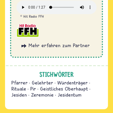
Hit Radio FFH
 und
rlesen
Quer
STICHWÖRTER
Pfarrer
Gelehrter
Würdenträger
Rituale
Pir
Geistliches Oberhaupt
Jesiden
Zeremonie
Jesidentum