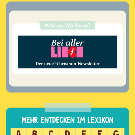
Warum Werbung?
A
B
C
D
E
F
G