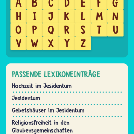
A
B
C
D
E
F
G
H
I
J
K
L
M
N
O
P
Q
R
S
T
U
V
W
X
Y
Z
PASSENDE LEXIKONEINTRÄGE
Hochzeit im Jesidentum
Jesidentum
Gebetshäuser im Jesidentum
Religionsfreiheit in den
Glaubensgemeinschaften