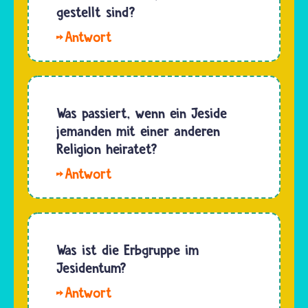
Überleben.
gestellt sind?
Gott
Darum
anvertrauen.
Hallo
gilt
…
Patricia.
Wasser als
Im
Symbol
Jesidentum
für das
gibt es
Was passiert, wenn ein Jeside
Leben…
als
jemanden mit einer anderen
religiöse
Religion heiratet?
Würdenträger
Hallo,
die
sara.
beiden
Eines der
Gruppen
wichtigsten
der
Gebote
Was ist die Erbgruppe im
Scheichs
im
Jesidentum?
und Pirs,
Jesidentum
ihre…
Hallo,
ist, dass