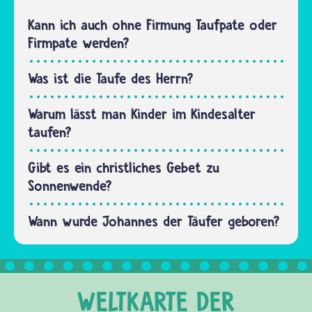
Testament
Im Islam
der
Kann ich auch ohne Firmung Taufpate oder
gibt es
christlichen
Firmpate werden?
mehrere…
Bibel
erzählt
Was ist die Taufe des Herrn?
der
Evangelist
Warum lässt man Kinder im Kindesalter
Matthäus,
taufen?
dass…
Gibt es ein christliches Gebet zu
Sonnenwende?
Wann wurde Johannes der Täufer geboren?