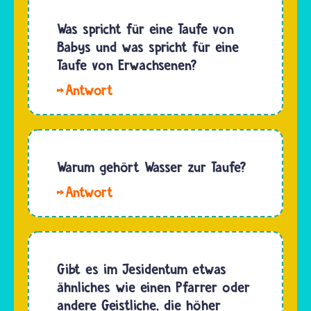
Jesiden
Gewalt
glauben,
Was spricht für eine Taufe von
auszuüben.
dass das
Babys und was spricht für eine
…
Universum
Taufe von Erwachsenen?
aus einer
Hallo
weißen
Max. Mit
Perle
der
entstanden
Kindestaufe
ist. Diese
möchten
Warum gehört Wasser zur Taufe?
Perle hat
viele
Gott
Hallo.
Christinnen
aus…
Menschen,
und
Tiere und
Christen
Pflanzen
ihre
brauchen
Gibt es im Jesidentum etwas
Babys so
Wasser
ähnliches wie einen Pfarrer oder
früh wie
zum
andere Geistliche, die höher
möglich