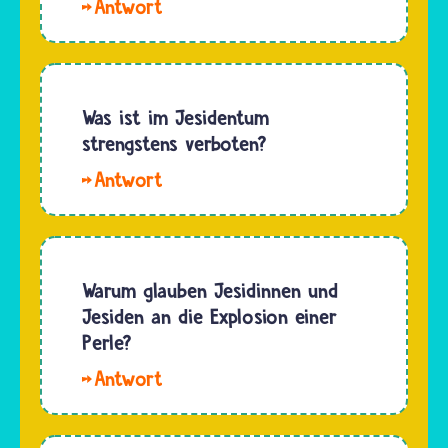
Das
Jesidentum
stammt
aus
Mesopotamien,
Was ist im Jesidentum
einer
strengstens verboten?
Region
Hallo
im
Wiebinich.
Vorderen
Grundsätzlich
Orient, in
ist es
der auch
Jesidinnen
Warum glauben Jesidinnen und
andere
und
Jesiden an die Explosion einer
Kulturen
Jesiden
Perle?
und
verboten
Religionen…
Die
anderen
Jesidinnen
Menschen
und
gegenüber