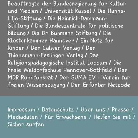
Beauftragte der Bundesregierung für Kultur
und Medien
Universität Kassel
Die Hanns-
Lilje-Stiftung
Die Heinrich-Dammann-
Stiftung
Die Bundeszentrale für politische
Bildung
Die Dr. Buhmann Stiftung
Die
Klosterkammer Hannover
Ein Netz für
Kinder
Der Calwer Verlag
Der
Thienemann-Esslinger Verlag
Das
Religionspädagogische Institut Loccum
Die
Freie Waldorfschule Hannover-Bothfeld
Der
MDR-Rundfunkrat
Der SUMA-EV - Verein für
freien Wissenszugang
Der Erfurter Netcode
Impressum
Datenschutz
Über uns
Presse
Fußzeile
Mediadaten
Für Erwachsene
Helfen Sie mit
Sicher surfen