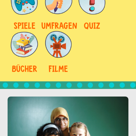
SPIELE
UMFRAGEN
QUIZ
BÜCHER
FILME