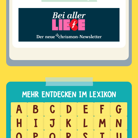
A
B
C
D
E
F
G
H
I
J
K
L
M
N
O
P
Q
R
S
T
U