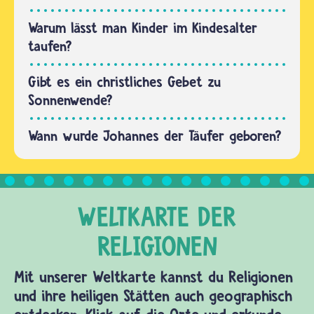
„Ich
taufe
Warum lässt man Kinder im Kindesalter
dich auf
taufen?
den
Namen
Gibt es ein christliches Gebet zu
des
Sonnenwende?
Vaters…
Wann wurde Johannes der Täufer geboren?
Mit unserer Weltkarte kannst du Religionen
und ihre heiligen Stätten auch geographisch