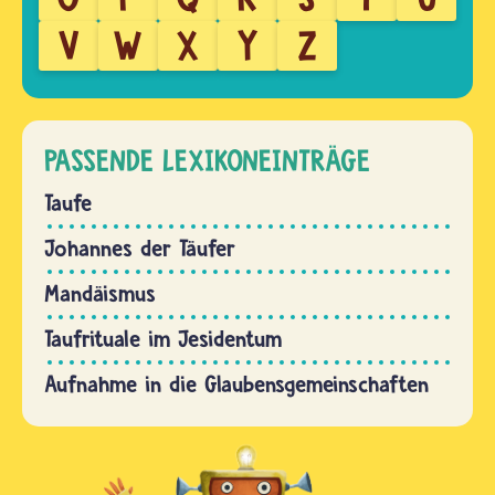
V
W
X
Y
Z
PASSENDE LEXIKONEINTRÄGE
Taufe
Johannes der Täufer
Mandäismus
Taufrituale im Jesidentum
Aufnahme in die Glaubensgemeinschaften