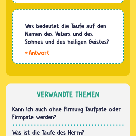
Lisa.
Christen
Auch
ihre
Wasser,
Babys so
das
Was bedeutet die Taufe auf den
früh wie
länger
Namen des Vaters und des
möglich
steht,
Sohnes und des heiligen Geistes?
Gott
kann
anvertrauen.
Wenn
nicht
…
der
schimmeln.
Pfarrer
Aber es
den
könnten
Täufling
sich
mit
VERWANDTE THEMEN
Bakterien
Wasser
darin
besprenkelt,
Kann ich auch ohne Firmung Taufpate oder
vermehren.
sagt er
Firmpate werden?
Und…
dazu die
Worte:
Was ist die Taufe des Herrn?