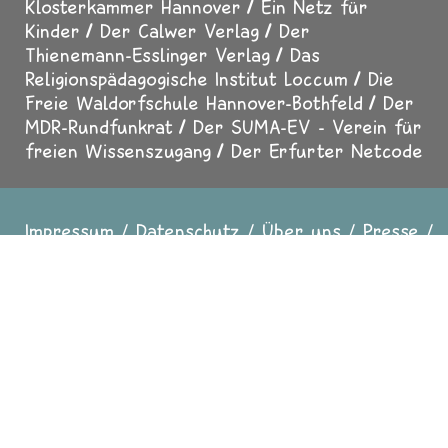
Klosterkammer Hannover
Ein Netz für
Kinder
Der Calwer Verlag
Der
Thienemann-Esslinger Verlag
Das
Religionspädagogische Institut Loccum
Die
Freie Waldorfschule Hannover-Bothfeld
Der
MDR-Rundfunkrat
Der SUMA-EV - Verein für
freien Wissenszugang
Der Erfurter Netcode
Impressum
Datenschutz
Über uns
Presse
Fußzeile
Mediadaten
Für Erwachsene
Helfen Sie mit
Sicher surfen
In Zusammenarbeit mit
evangelisch.de
2025 Copyright All
Rights reserved