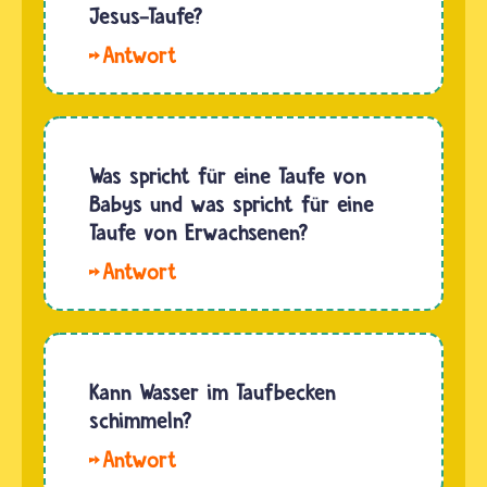
Kirche, an
Jesus-Taufe?
dem die
Johannes
Menschen
der
getauft
Täufer
werden.
war für
Meistens
Christen
Was spricht für eine Taufe von
steht…
ein
Babys und was spricht für eine
Prophet
Taufe von Erwachsenen?
und
Hallo
Heiliger.
Max. Mit
Das
der
Zweite
Kindestaufe
Testament
möchten
Kann Wasser im Taufbecken
der Bibel
viele
schimmeln?
erzählt,
Christinnen
dass er
Hallo
und
viele…