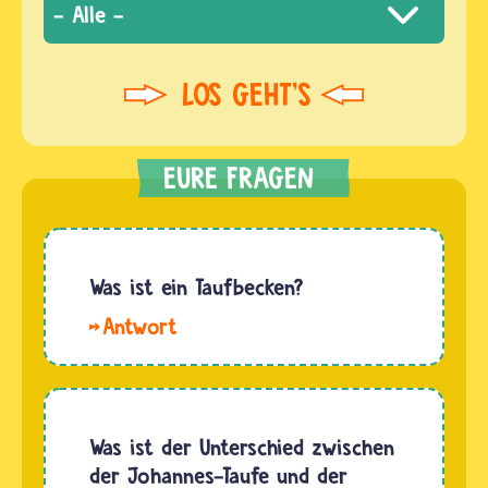
Was ist ein Taufbecken?
Hallo
Fiedler. Das
Taufbecken
bezeichnet
den Ort
Was ist der Unterschied zwischen
in der
der Johannes-Taufe und der