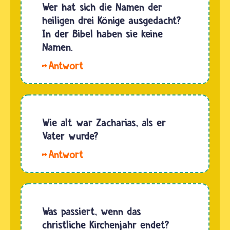
Bibel
Wer hat sich die Namen der
beschreiben,
heiligen drei Könige ausgedacht?
dass
In der Bibel haben sie keine
Jesus
Namen.
sich von
Liebe
Johannes
Anne-
im Fluss
Sophie.
Jordan
Genau
taufen
weiß das
Wie alt war Zacharias, als er
ließ.
niemand.
Vater wurde?
Johannes…
In der
Hallo
Bibel
Elli.
stehen
Heute
keine
wird bei
Namen.
der
Was passiert, wenn das
Dort
Geburt
christliche Kirchenjahr endet?
werden