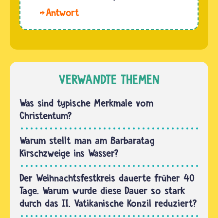
eines
die
Hallo,
Kindes
Männer
Erika und
alles
"Magier“,
Anika.
genau
"Gelehrte…
Am Ende
aufgeschrieben.
eines
Die
christlichen
VERWANDTE THEMEN
Meldebehörden
Kirchenjahres
halten
folgt das
Was sind typische Merkmale vom
fest,
nächste
Christentum?
wann
Kirchenjahr.
ein…
Es
Warum stellt man am Barbaratag
beginnt
Kirschzweige ins Wasser?
jedes
Jahr…
Der Weihnachtsfestkreis dauerte früher 40
Tage. Warum wurde diese Dauer so stark
durch das II. Vatikanische Konzil reduziert?