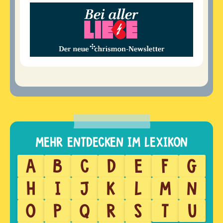
A
B
C
D
E
F
G
H
I
J
K
L
M
N
O
P
Q
R
S
T
U