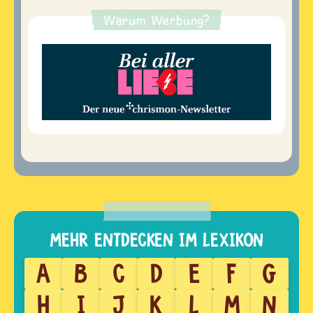
Warum Werbung?
A
B
C
D
E
F
G
H
I
J
K
L
M
N