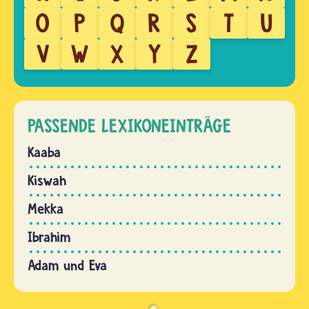
O
P
Q
R
S
T
U
V
W
X
Y
Z
PASSENDE LEXIKONEINTRÄGE
Kaaba
Kiswah
Mekka
Ibrahim
Adam und Eva