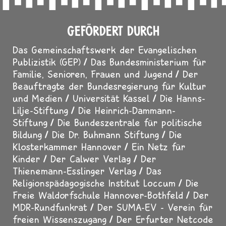
GEFÖRDERT DURCH
Das Gemeinschaftswerk der Evangelischen
Publizistik (GEP)
Das Bundesministerium für
Familie, Senioren, Frauen und Jugend
Der
Beauftragte der Bundesregierung für Kultur
und Medien
Universität Kassel
Die Hanns-
Lilje-Stiftung
Die Heinrich-Dammann-
Stiftung
Die Bundeszentrale für politische
Bildung
Die Dr. Buhmann Stiftung
Die
Klosterkammer Hannover
Ein Netz für
Kinder
Der Calwer Verlag
Der
Thienemann-Esslinger Verlag
Das
Religionspädagogische Institut Loccum
Die
Freie Waldorfschule Hannover-Bothfeld
Der
MDR-Rundfunkrat
Der SUMA-EV - Verein für
freien Wissenszugang
Der Erfurter Netcode