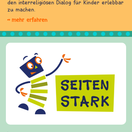
den interreligiösen Dialog für Kinder erlebbar
zu machen.
mehr erfahren
Frieden Fragen
frieden-fragen.de ist
Kinder, Eltern und Er
Fragen von Krieg und 
Gewalt informiert un
diesem Themenbereich
fragen.de bietet Antw
(Über-)Lebensfragen 
und Frieden, Streit u