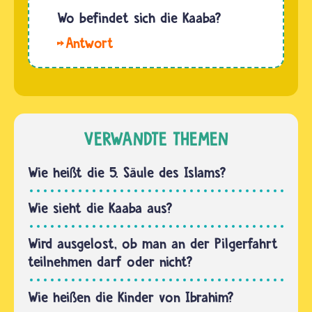
der
Wo befindet sich die Kaaba?
Gebete.
Die
Das
Kaaba ist
bedeutet,
für
es sind
Musliminnen
die Orte,
und
an denen
Muslime
VERWANDTE THEMEN
Musliminnen
das
und
wichtigste
Wie heißt die 5. Säule des Islams?
Muslime…
Gebäude
der Welt.
Wie sieht die Kaaba aus?
Sie ist
ein
Wird ausgelost, ob man an der Pilgerfahrt
riesiger
teilnehmen darf oder nicht?
schwarzer
Würfel
Wie heißen die Kinder von Ibrahim?