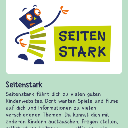
Frieden Fragen
frieden-fragen.de ist ein Internet-Angebot für
Kinder, Eltern und ErzieherInnen das zu
Fragen von Krieg und Frieden, Streit und
Gewalt informiert und einen Austausch zu
diesem Themenbereich ermöglicht. frieden-
fragen.de bietet Antworten auf wichtige
(Über-)Lebensfragen aus den Bereichen Krieg
und Frieden, Streit und Gewalt.