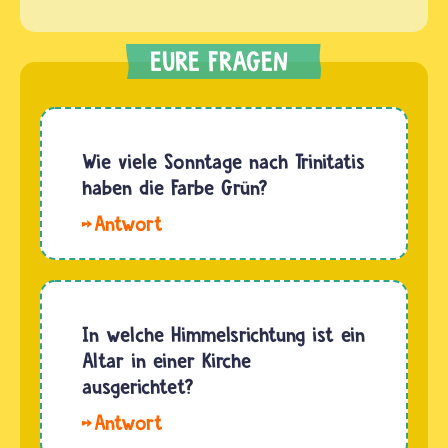
Wie viele Sonntage nach Trinitatis
haben die Farbe Grün?
Hallo
Anna-
Elsa. Die
Sonntage
nach
In welche Himmelsrichtung ist ein
Trinitatis
Altar in einer Kirche
werden
ausgerichtet?
bis
Hallo
maximal