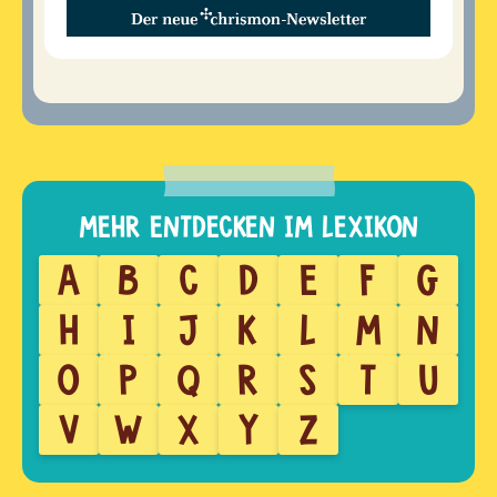
A
B
C
D
E
F
G
H
I
J
K
L
M
N
O
P
Q
R
S
T
U
V
W
X
Y
Z