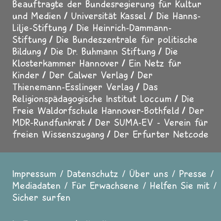
Beauftragte der Bundesregierung für Kultur
und Medien
Universität Kassel
Die Hanns-
Lilje-Stiftung
Die Heinrich-Dammann-
Stiftung
Die Bundeszentrale für politische
Bildung
Die Dr. Buhmann Stiftung
Die
Klosterkammer Hannover
Ein Netz für
Kinder
Der Calwer Verlag
Der
Thienemann-Esslinger Verlag
Das
Religionspädagogische Institut Loccum
Die
Freie Waldorfschule Hannover-Bothfeld
Der
MDR-Rundfunkrat
Der SUMA-EV - Verein für
freien Wissenszugang
Der Erfurter Netcode
Impressum
Datenschutz
Über uns
Presse
Fußzeile
Mediadaten
Für Erwachsene
Helfen Sie mit
Sicher surfen