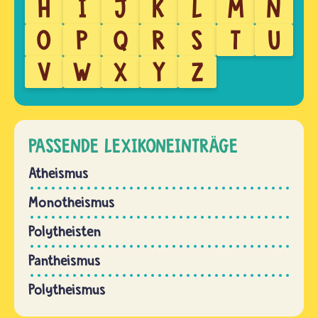
H
I
J
K
L
M
N
O
P
Q
R
S
T
U
V
W
X
Y
Z
PASSENDE LEXIKONEINTRÄGE
Atheismus
Monotheismus
Polytheisten
Pantheismus
Polytheismus