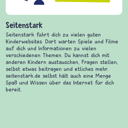
fragen.de biete
(Über-)Lebensfr
und Frieden, Str
ark
 führt dich zu vielen guten Kinderwebsites. Dort
le und Filme auf dich und Informationen zu
chiedenen Themen. Du kannst dich mit anderen
tauschen, Fragen stellen, selbst etwas beitragen
s mehr. seitenstark.de selbst hält auch eine
und Wissen über das Internet für dich bereit.