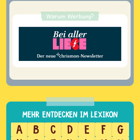
Warum Werbung?
A
B
C
D
E
F
G