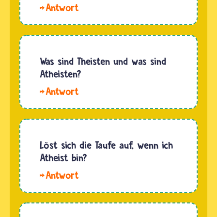
Hallo
Passi.
Viele
Christinnen
und
Was sind Theisten und was sind
Christen
Atheisten?
glauben:
Theistinnen
Auch ein
und
Mensch,
Theisten
der nicht
glauben,
an Gott
dass die
Löst sich die Taufe auf, wenn ich
glaubt,
Welt von
Atheist bin?
kann in
einem
den
Hallo
oder
Himmel…
Lukas. Die
mehreren
Taufe
Göttern
löst sich