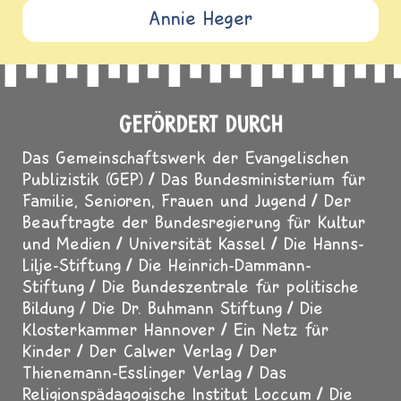
Annie Heger
GEFÖRDERT DURCH
Das Gemeinschaftswerk der Evangelischen
Publizistik (GEP)
Das Bundesministerium für
Familie, Senioren, Frauen und Jugend
Der
Beauftragte der Bundesregierung für Kultur
und Medien
Universität Kassel
Die Hanns-
Lilje-Stiftung
Die Heinrich-Dammann-
Stiftung
Die Bundeszentrale für politische
Bildung
Die Dr. Buhmann Stiftung
Die
Klosterkammer Hannover
Ein Netz für
Kinder
Der Calwer Verlag
Der
Thienemann-Esslinger Verlag
Das
Religionspädagogische Institut Loccum
Die