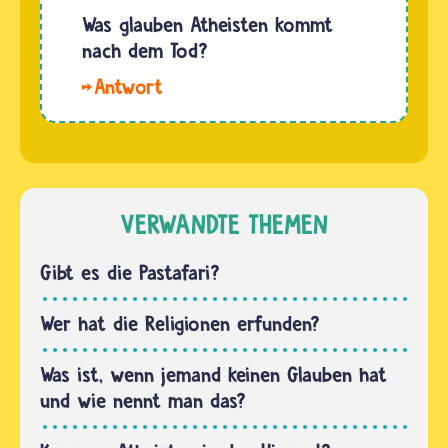
erschaffen
nicht auf.
Was glauben Atheisten kommt
wurde.
Wenn du
nach dem Tod?
Der
getauft
Begriff
Hallo
bist und
kommt
Emma.
damit
von…
Viele
einer
Atheistinnen
christlichen
und
Kirche
Atheisten
VERWANDTE THEMEN
angehörst,
glauben,
…
dass mit
Gibt es die Pastafari?
dem Tod
einfach
Wer hat die Religionen erfunden?
alles
vorbei
Was ist, wenn jemand keinen Glauben hat
ist.
und wie nennt man das?
Manche