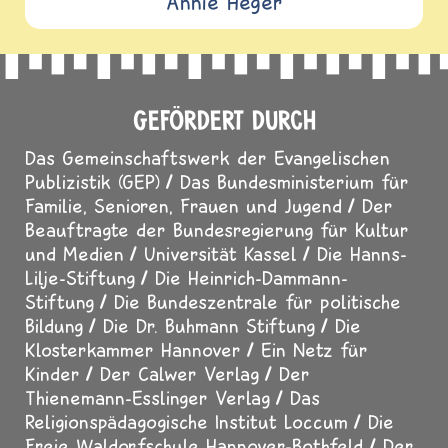
Annie Heger
GEFÖRDERT DURCH
Das Gemeinschaftswerk der Evangelischen
Publizistik (GEP)
Das Bundesministerium für
Familie, Senioren, Frauen und Jugend
Der
Beauftragte der Bundesregierung für Kultur
und Medien
Universität Kassel
Die Hanns-
Lilje-Stiftung
Die Heinrich-Dammann-
Stiftung
Die Bundeszentrale für politische
Bildung
Die Dr. Buhmann Stiftung
Die
Klosterkammer Hannover
Ein Netz für
Kinder
Der Calwer Verlag
Der
Thienemann-Esslinger Verlag
Das
Religionspädagogische Institut Loccum
Die
Freie Waldorfschule Hannover-Bothfeld
Der