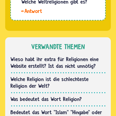
Welche Weltreligionen gibt es?
für ihr
Hallo
Leben
Bianca
brauchen
und Hella.
oder
Als
nicht, das
Weltreligionen
sollten
gelten
VERWANDTE THEMEN
sie selbst
das
entscheiden
Judentum
Wieso habt ihr extra für Religionen eine
dürfen.…
und
Website erstellt? Ist das nicht unnötig?
Christentum,
der
Welche Religion ist die schlechteste
Islam,
Religion der Welt?
Hinduismus
und
Was bedeutet das Wort Religion?
Buddhismus.
…
Bedeutet das Wort "Islam" "Hingabe" oder