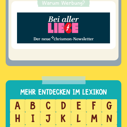
Warum Werbung?
A
B
C
D
E
F
G
H
I
J
K
L
M
N