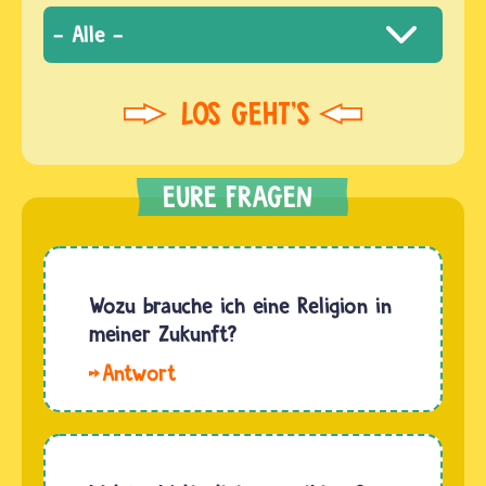
Wozu brauche ich eine Religion in
meiner Zukunft?
Hallo,
Laura. Ob
Menschen
eine
Religion