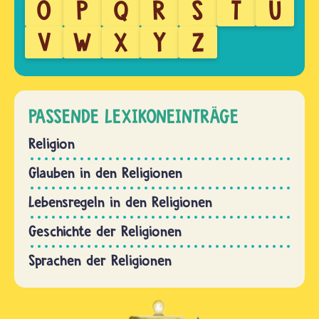
O
P
Q
R
S
T
U
V
W
X
Y
Z
PASSENDE LEXIKONEINTRÄGE
Religion
Glauben in den Religionen
Lebensregeln in den Religionen
Geschichte der Religionen
Sprachen der Religionen