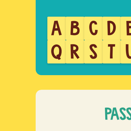
A
B
C
D
Q
R
S
T
PAS