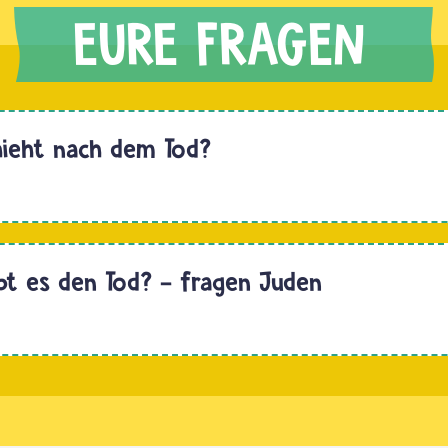
hieht nach dem Tod?
Hallo
t es den Tod? - fragen Juden
Jüdinnen