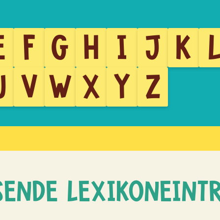
E
F
G
H
I
J
K
U
V
W
X
Y
Z
SENDE LEXIKONEINT