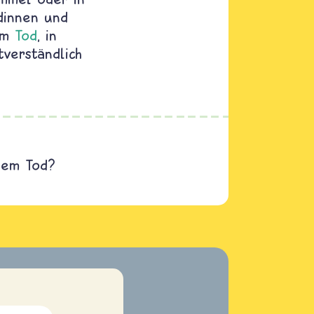
dinnen und
dem
Tod
, in
tverständlich
dem Tod?