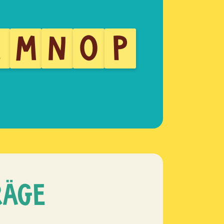
L
M
N
O
P
RÄGE