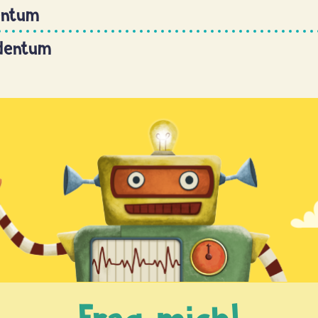
entum
udentum