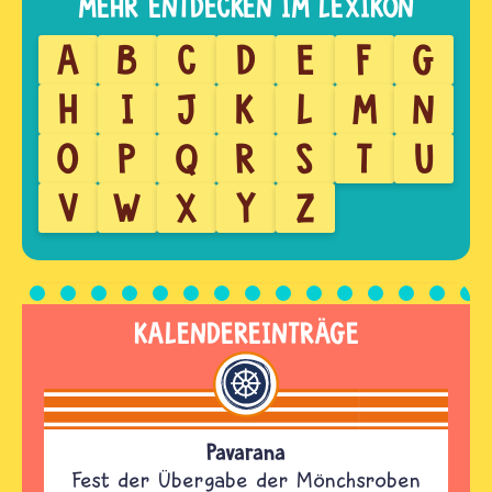
A
B
C
D
E
F
G
H
I
J
K
L
M
N
O
P
Q
R
S
T
U
V
W
X
Y
Z
KALENDEREINTRÄGE
Pavarana
Fest der Übergabe der Mönchsroben