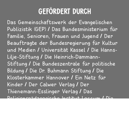
GEFÖRDERT DURCH
Das Gemeinschaftswerk der Evangelischen
Publizistik (GEP)
Das Bundesministerium für
Familie, Senioren, Frauen und Jugend
Der
Beauftragte der Bundesregierung für Kultur
und Medien
Universität Kassel
Die Hanns-
Lilje-Stiftung
Die Heinrich-Dammann-
Stiftung
Die Bundeszentrale für politische
Bildung
Die Dr. Buhmann Stiftung
Die
Klosterkammer Hannover
Ein Netz für
Kinder
Der Calwer Verlag
Der
Thienemann-Esslinger Verlag
Das
Religionspädagogische Institut Loccum
Die
Freie Waldorfschule Hannover-Bothfeld
Der
MDR-Rundfunkrat
Der SUMA-EV - Verein für
freien Wissenszugang
Der Erfurter Netcode