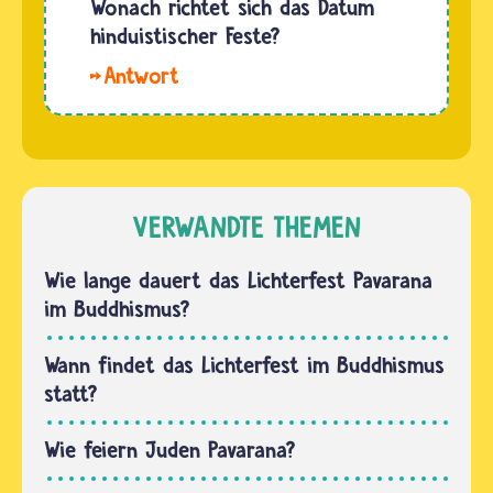
Wonach richtet sich das Datum
aber
jeweils
hinduistischer Feste?
auch
am
andere
Hallo.
ersten
Gerichte.
Wann ein
Vollmondtag
Infos…
Fest
im
gefeiert
Oktober
wird,
gefeiert.
berechnen
VERWANDTE THEMEN
Daher
Astrologen
hat es
nach
Wie lange dauert das Lichterfest Pavarana
kein
komplizierten
im Buddhismus?
festes…
Regeln
immer
Wann findet das Lichterfest im Buddhismus
wieder
statt?
neu.
Dabei
Wie feiern Juden Pavarana?
richten