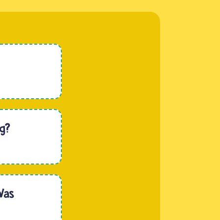
g?
Was