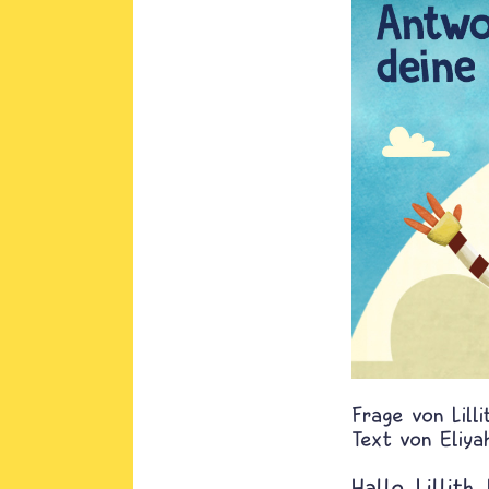
Lilli
Text von
Eliya
Hallo, Lillith.