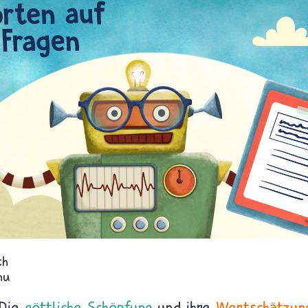
th
hu
Die
göttliche Schöpfung
und ihre
Wertschätzun