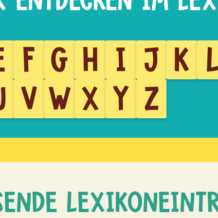
E
F
G
H
I
J
K
U
V
W
X
Y
Z
SENDE LEXIKONEINT