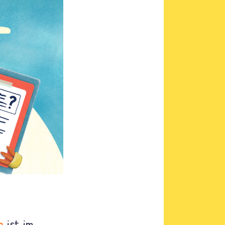
g
ist im