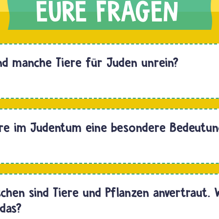
d manche Tiere für Juden unrein?
Hallo
ere im Judentum eine besondere Bedeutun
zen
Hallo,
hen sind Tiere und Pflanzen anvertraut. 
das?