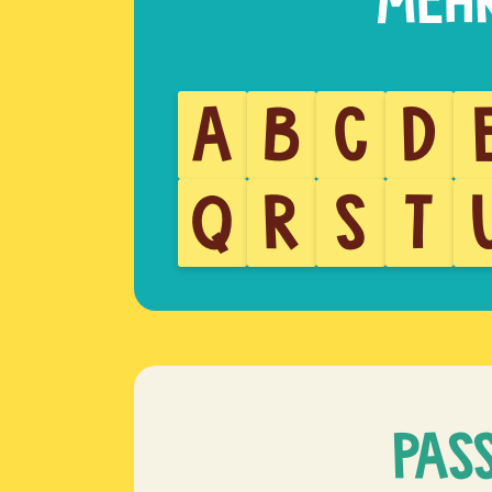
A
B
C
D
Q
R
S
T
PAS