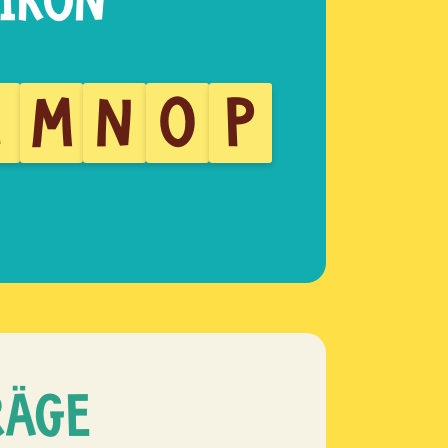
L
M
N
O
P
RÄGE