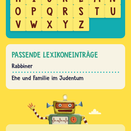
O
P
Q
R
S
T
U
V
W
X
Y
Z
PASSENDE LEXIKONEINTRÄGE
Rabbiner
Ehe und Familie im Judentum