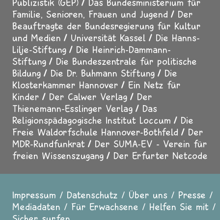
Publizistik (GEP)
Das Bundesministerium für
Familie, Senioren, Frauen und Jugend
Der
Beauftragte der Bundesregierung für Kultur
und Medien
Universität Kassel
Die Hanns-
Lilje-Stiftung
Die Heinrich-Dammann-
Stiftung
Die Bundeszentrale für politische
Bildung
Die Dr. Buhmann Stiftung
Die
Klosterkammer Hannover
Ein Netz für
Kinder
Der Calwer Verlag
Der
Thienemann-Esslinger Verlag
Das
Religionspädagogische Institut Loccum
Die
Freie Waldorfschule Hannover-Bothfeld
Der
MDR-Rundfunkrat
Der SUMA-EV - Verein für
freien Wissenszugang
Der Erfurter Netcode
Impressum
Datenschutz
Über uns
Presse
Fußzeile
Mediadaten
Für Erwachsene
Helfen Sie mit
Sicher surfen