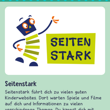
Frieden Fragen
frieden-fragen.de ist ei
Kinder, Eltern und Erzie
Fragen von Krieg und Fri
Gewalt informiert und e
diesem Themenbereich er
fragen.de bietet Antwor
(Über-)Lebensfragen aus
und Frieden, Streit und 