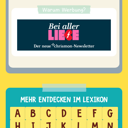
Warum Werbung?
A
B
C
D
E
F
G
H
I
J
K
L
M
N