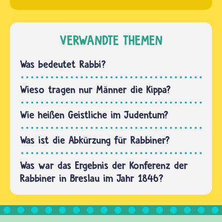
aber
oder
nicht
eine
vorgeschrieben.
Jüdin
VERWANDTE THEMEN
Wie ein
Rabbinerin
Pfarrer
werden
Was bedeutet Rabbi?
und…
möchte,
müssen
Wieso tragen nur Männer die Kippa?
er oder
sie eine
Wie heißen Geistliche im Judentum?
Rabbinerausbildung
durchlaufen.
Was ist die Abkürzung für Rabbiner?
…
Was war das Ergebnis der Konferenz der
Rabbiner in Breslau im Jahr 1846?