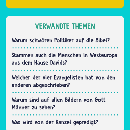
Weihnachtszeit lesen
aus
viele
Stroh,
Christinnen
Pergamentpapier
und
VERWANDTE THEMEN
und
Christen
vielen…
die
Warum schwören Politiker auf die Bibel?
Weihnachtsgeschichte.
Oft wird
Stammen auch die Menschen in Westeuropa
sie auch…
aus dem Hause Davids?
Welcher der vier Evangelisten hat von den
anderen abgeschrieben?
Warum sind auf allen Bildern von Gott
Männer zu sehen?
Was wird von der Kanzel gepredigt?