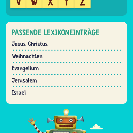
V
W
X
Y
Z
PASSENDE LEXIKONEINTRÄGE
Jesus Christus
Weihnachten
Evangelium
Jerusalem
Israel