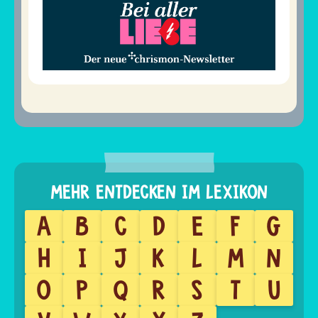
A
B
C
D
E
F
G
H
I
J
K
L
M
N
O
P
Q
R
S
T
U