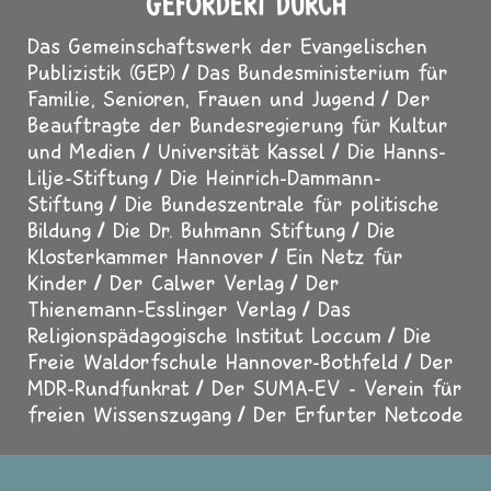
GEFÖRDERT DURCH
Das Gemeinschaftswerk der Evangelischen
Publizistik (GEP)
Das Bundesministerium für
Familie, Senioren, Frauen und Jugend
Der
Beauftragte der Bundesregierung für Kultur
und Medien
Universität Kassel
Die Hanns-
Lilje-Stiftung
Die Heinrich-Dammann-
Stiftung
Die Bundeszentrale für politische
Bildung
Die Dr. Buhmann Stiftung
Die
Klosterkammer Hannover
Ein Netz für
Kinder
Der Calwer Verlag
Der
Thienemann-Esslinger Verlag
Das
Religionspädagogische Institut Loccum
Die
Freie Waldorfschule Hannover-Bothfeld
Der
MDR-Rundfunkrat
Der SUMA-EV - Verein für
freien Wissenszugang
Der Erfurter Netcode