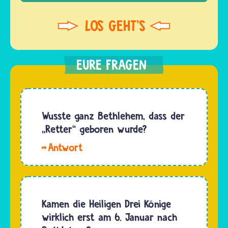
Wusste ganz Bethlehem, dass der
„Retter“ geboren wurde?
Hallo.
Ein Engel
hat
verkündet,
dass das
Kamen die Heiligen Drei Könige
Jesuskind
wirklich erst am 6. Januar nach
geboren