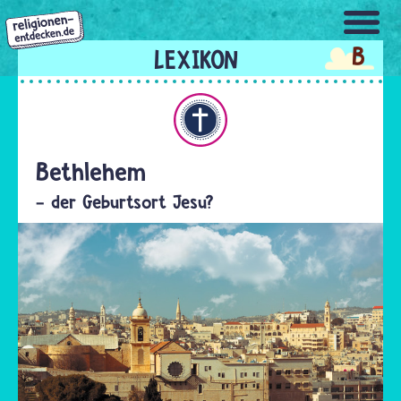
Direkt
zum
B
Inhalt
Christentum
Bethlehem
- der Geburtsort Jesu?