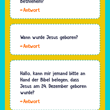
Bethlehem?
wurde.
Vor
Dieser
mehr als
Engel
2.000
war aber
Jahren
nicht in
hatten
Wann wurde Jesus geboren?
der
die
Stadt,
Hallo
Menschen
sondern
Planger,
noch
auf…
Josephine
keine
und
Terminkalender.
Bestiesss
Hallo, kann mir jemand bitte an
Die
😝.
Hand der Bibel belegen, dass
Festtage
Jesus
Jesus am 24. Dezember geboren
wie
wurde
wurde?
Weihnachten
vor mehr
oder
Hallo
als 2.000
der…
Danilo, es
Jahren