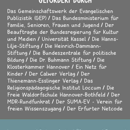
GEFÖRDERT DURCH
Das Gemeinschaftswerk der Evangelischen
Publizistik (GEP)
Das Bundesministerium für
Familie, Senioren, Frauen und Jugend
Der
Beauftragte der Bundesregierung für Kultur
und Medien
Universität Kassel
Die Hanns-
Lilje-Stiftung
Die Heinrich-Dammann-
Stiftung
Die Bundeszentrale für politische
Bildung
Die Dr. Buhmann Stiftung
Die
Klosterkammer Hannover
Ein Netz für
Kinder
Der Calwer Verlag
Der
Thienemann-Esslinger Verlag
Das
Religionspädagogische Institut Loccum
Die
Freie Waldorfschule Hannover-Bothfeld
Der
MDR-Rundfunkrat
Der SUMA-EV - Verein für
freien Wissenszugang
Der Erfurter Netcode